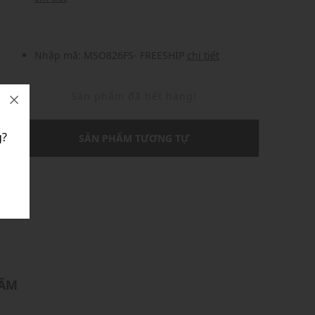
Nhập mã: MSO826FS- FREESHIP
chi tiết
Sản phẩm đã hết hàng!
?
SẢN PHẨM TƯƠNG TỰ
U
HẨM
2