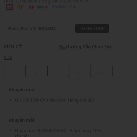
Hoặc
1,796,667₫
trong 3 kì thanh toán với
Tìm hiểu thêm
Phân phối bởi:
MAISON
XEM SHOP
KÍCH CỠ
Hướng Dẫn Chọn Size
Size
...
...
...
...
...
Khuyến mãi
Ưu Đãi 10% Cho Mọi Đơn Hàng
chi tiết
Khuyến mãi
Nhập mã: MSOXINCHAO - Giảm ngay 10%
chi tiết