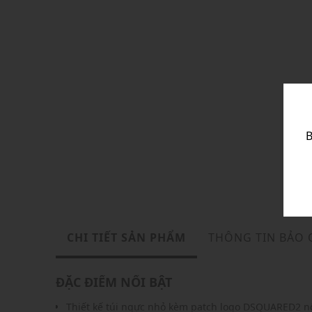
B
CHI TIẾT SẢN PHẨM
THÔNG TIN BẢO
ĐẶC ĐIỂM NỔI BẬT
Thiết kế túi ngực nhỏ kèm patch logo DSQUARED2 nổ