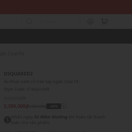
ắn Cool Fit
DSQUARED2
Áo thun nam cổ tròn tay ngắn Cool Fit
Style Code:
S74GD1449
(0)
5,390,000₫
9,000,000₫
-40%
i
Nhận ngay
53 điểm thưởng
khi hoàn tất thanh
toán cho sản phẩm