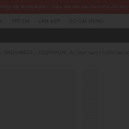
Nhập mã: MSOXINCHAO - Giảm 10% đơn đầu cho thành viên mới!
Nhập mã MSOPAY100: giảm ngay 10% khi thanh toán trực tuyến
M
TRẺ EM
LÀM ĐẸP
ĐỒ GIA DỤNG
Nhập mã: MSOXINCHAO - Giảm 10% đơn đầu cho thành viên mới!
DSQUARED2
DSQUARED2 - Áo thun nam cổ tròn tay ng
...
...
...