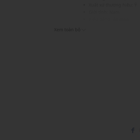
Xuất xứ thương hiệu: Ý
Giới tính: Nam
Kiểu dáng:
Áo thun
i hoặc jogger
Màu sắc: White
Xem toàn bộ
Chất liệu: 100% Cotton
Hoạ tiết: Trơn một màu
Phom áo: Regular Fit
Thích hợp mặc trong các d
Xu hướng theo mùa: Sử