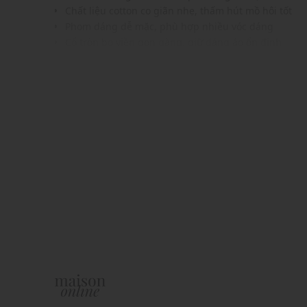
Chất liệu cotton co giãn nhẹ, thấm hút mồ hôi tốt
Phom dáng dễ mặc, phù hợp nhiều vóc dáng
Cổ tròn bo viền gọn gàng, giữ dáng áo ổn định
Tông màu thanh lịch, dễ phối cùng quần jeans, khak