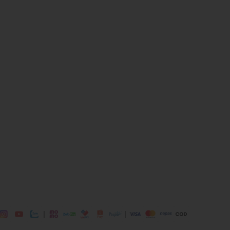
ịp: Đi chơi, đi làm....
 dụng được tất cả các mùa trong năm
|
|