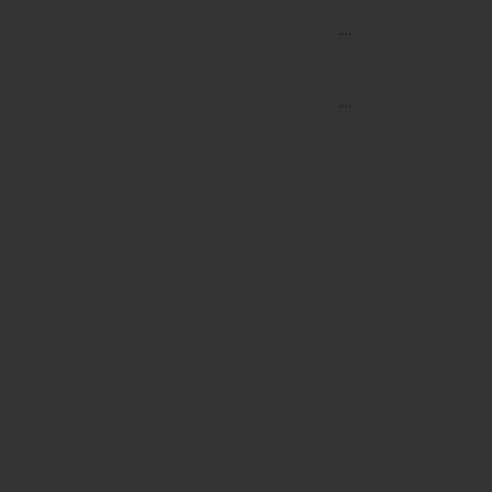
...
...