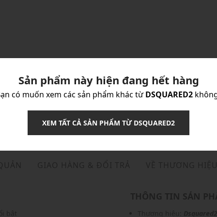
Sản phẩm này hiện đang hết hàng
ạn có muốn xem các sản phẩm khác từ
DSQUARED2
không
XEM TẤT CẢ SẢN PHẨM TỪ DSQUARED2
 QUẢN
GIAO HÀNG & ĐỔI TRẢ
VỀ THƯƠNG HIỆ
THÔNG TIN SẢN P
i bật
Thương hiệu:
Dsquared