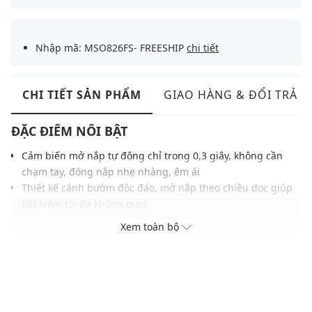
Nhập mã: MSO826FS- FREESHIP
chi tiết
CHI TIẾT SẢN PHẨM
GIAO HÀNG & ĐỔI TRẢ
ĐẶC ĐIỂM NỔI BẬT
Cảm biến mở nắp tự động chỉ trong 0,3 giây, không cần
chạm tay, đóng nắp nhẹ nhàng, êm ái
Thiết kế cánh bướm độc đáo, mở nắp theo chiều dọc giúp
tiết kiệm tối đa không gian
Chân gỗ sang trọng, trang trí bếp hay phòng khách đều
Xem toàn bộ
gia tăng sự ấm cúng
Gấu túi rác một cách tinh tế, giữ cho vẻ ngoài luôn gọn
gàng, chỉn chu
THÔNG TIN SẢN PHẨM