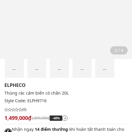
2 / 4
...
...
...
...
...
ELPHECO
Thùng rác cảm biến có chân 20L
Style Code:
ELPH9716
(0)
1,499,000₫
2,899,000₫
-48%
i
Nhận ngay
14 điểm thưởng
khi hoàn tất thanh toán cho