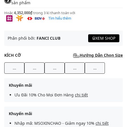
sản phẩm
Hoặc
4,352,000₫
trong 3 kì thanh toán với
Tìm hiểu thêm
Phân phối bởi:
FANCI CLUB
XEM SHOP
KÍCH CỠ
Hướng Dẫn Chọn Size
...
...
...
...
...
Khuyến mãi
Ưu Đãi 10% Cho Mọi Đơn Hàng
chi tiết
Khuyến mãi
Nhập mã: MSOXINCHAO - Giảm ngay 10%
chi tiết