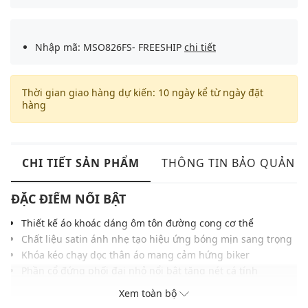
Nhập mã: MSO826FS- FREESHIP
chi tiết
Thời gian giao hàng dự kiến: 10 ngày kể từ ngày đặt
hàng
CHI TIẾT SẢN PHẨM
THÔNG TIN BẢO QUẢN
ĐẶC ĐIỂM NỔI BẬT
Thiết kế áo khoác dáng ôm tôn đường cong cơ thể
Chất liệu satin ánh nhẹ tạo hiệu ứng bóng mịn sang trọng
Khóa kéo chạy dọc thân áo mang cảm hứng biker
Phần cổ đứng phối đai nhỏ nổi bật tăng nét cá tính
Tay áo ôm gọn, hoàn thiện bằng nút kim loại tinh tế
Xem toàn bộ
Phù hợp phối cùng corset, váy mini hoặc quần cạp cao