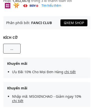
Hoặc
1,802,667₫
trong 3 kì thanh toán với
Tìm hiểu thêm
Phân phối bởi:
FANCI CLUB
XEM SHOP
KÍCH CỠ
...
Khuyến mãi
Ưu Đãi 10% Cho Mọi Đơn Hàng
chi tiết
Khuyến mãi
Nhập mã: MSOXINCHAO - Giảm ngay 10%
chi tiết