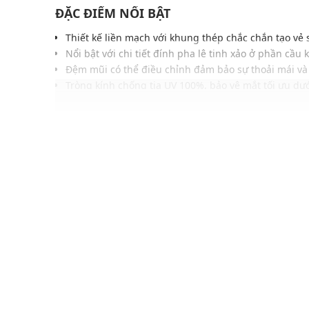
ĐẶC ĐIỂM NỔI BẬT
Thiết kế liền mạch với khung thép chắc chắn tạo vẻ 
Nổi bật với chi tiết đính pha lê tinh xảo ở phần cầu 
Đệm mũi có thể điều chỉnh đảm bảo sự thoải mái và
Tròng kính chống tia UV 100%, bảo vệ mắt tối ưu dư
Dễ phối cùng trang phục streetwear hoặc high fash