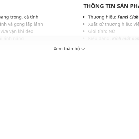
THÔNG TIN SẢN P
sang trọng, cá tính
Thương hiệu:
Fancì Club
kính và gọng lấp lánh
Xuất xứ thương hiệu: V
 vừa vặn khi đeo
Giới tính: Nữ
ới ánh nắng
Kiểu dáng:
K
ính mát gọn
ion
Màu sắc: Silver frame/M
Xem toàn bộ
frame/Olive lens
Chất liệu: Thép không g
Thích hợp cho các dịp: Đi
Xu hướng theo mùa: Sử 