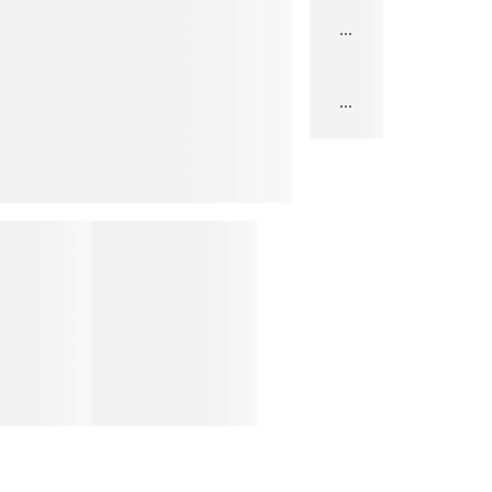
...
...