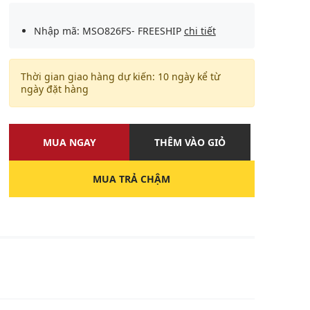
Nhập mã: MSO826FS- FREESHIP
chi tiết
Thời gian giao hàng dự kiến: 10 ngày kể từ
ngày đặt hàng
MUA NGAY
THÊM VÀO GIỎ
MUA TRẢ CHẬM
U