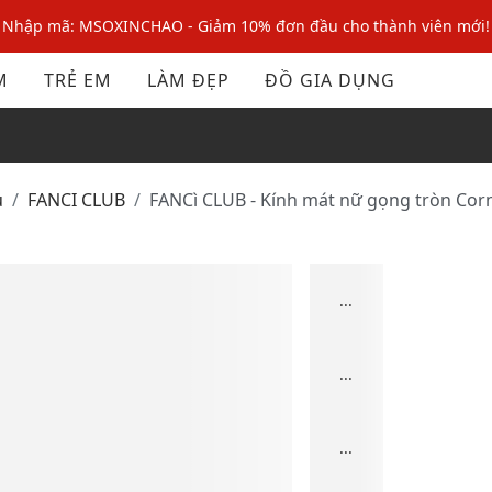
Nhập mã: MSOXINCHAO - Giảm 10% đơn đầu cho thành viên mới!
Nhập mã MSOPAY100: giảm ngay 10% khi thanh toán trực tuyến
M
TRẺ EM
LÀM ĐẸP
ĐỒ GIA DỤNG
Nhập mã: MSOXINCHAO - Giảm 10% đơn đầu cho thành viên mới!
ủ
FANCI CLUB
FANCì CLUB - Kính mát nữ gọng tròn Co
...
...
...