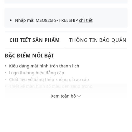
Nhập mã: MSO826FS- FREESHIP
chi tiết
CHI TIẾT SẢN PHẨM
THÔNG TIN BẢO QUẢN
ĐẶC ĐIỂM NỔI BẬT
Kiểu dáng mặt hình tròn thanh lịch
Logo thương hiệu đẳng cấp
Chất liệu vỏ bằng thép không gỉ cao cấp
Thiết kế màn hình số màu đen sang trọng
Khả năng chống nước ở độ sâu 500m
Xem toàn bộ
ĐIỀU KIỆN BẢO HÀNH
Bảo hành thân máy đồng hồ thời hạn 4 năm tại Việt nam và
quốc tế (02 năm đầu miễn phí, 02 năm sau bảo hành có tính
phí tùy theo tình trạng máy)