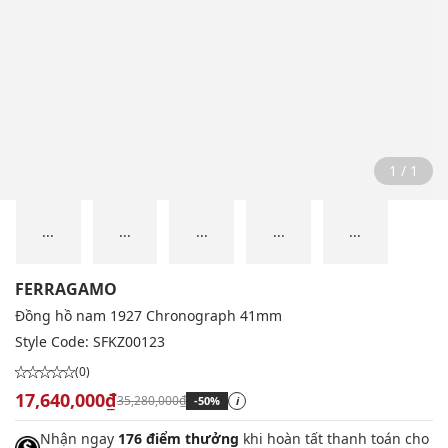
1 / 1
...
...
...
...
...
FERRAGAMO
Đồng hồ nam 1927 Chronograph 41mm
Style Code:
SFKZ00123
(0)
17,640,000₫
35,280,000₫
-50%
i
Nhận ngay
176 điểm thưởng
khi hoàn tất thanh toán cho