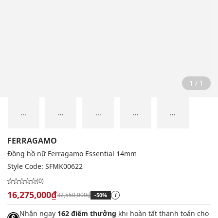
1 / 1
...
...
...
...
...
FERRAGAMO
Đồng hồ nữ Ferragamo Essential 14mm
Style Code:
SFMK00622
(0)
16,275,000₫
32,550,000₫
-50%
i
Nhận ngay
162 điểm thưởng
khi hoàn tất thanh toán cho