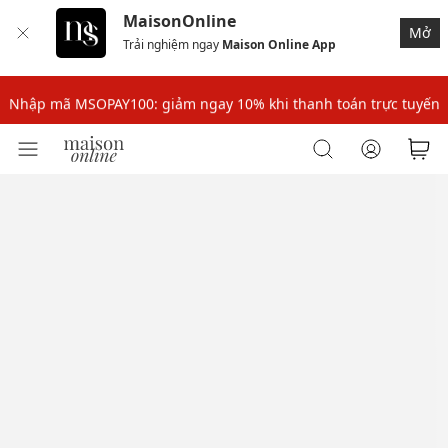
MaisonOnline
Mở
Trải nghiệm ngay
Maison Online App
Nhập mã: MSOXINCHAO - Giảm 10% đơn đầu cho thành viên mới!
Nhập mã MSOPAY100: giảm ngay 10% khi thanh toán trực tuyến
Nhập mã: MSOXINCHAO - Giảm 10% đơn đầu cho thành viên mới!
Nhập mã MSOPAY100: giảm ngay 10% khi thanh toán trực tuyến
Nhập mã: MSOXINCHAO - Giảm 10% đơn đầu cho thành viên mới!