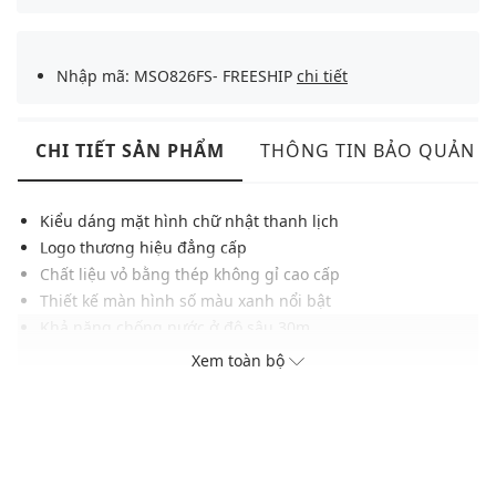
Nhập mã: MSO826FS- FREESHIP
chi tiết
CHI TIẾT SẢN PHẨM
THÔNG TIN BẢO QUẢN
Kiểu dáng mặt hình chữ nhật thanh lịch
Logo thương hiệu đẳng cấp
Chất liệu vỏ bằng thép không gỉ cao cấp
Thiết kế màn hình số màu xanh nổi bật
Khả năng chống nước ở độ sâu 30m
Xem toàn bộ
Thông số sản phẩm
Giới tính: Nữ
Chất liệu vỏ: Thép không gỉ
Chất liệu dây: Thép không gỉ
Hình dạng mặt: Hình chữ nhật