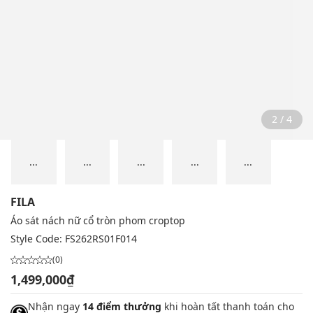
2 / 4
...
...
...
...
...
FILA
Áo sát nách nữ cổ tròn phom croptop
Style Code:
FS262RS01F014
(0)
1,499,000₫
Nhận ngay
14 điểm thưởng
khi hoàn tất thanh toán cho