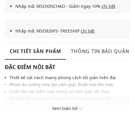
Nhập mã: MSOXINCHAO - Giảm ngay 10%
chi tiết
Nhập mã: MSO826FS- FREESHIP
chi tiết
CHI TIẾT SẢN PHẨM
THÔNG TIN BẢO QUẢN
ĐẶC ĐIỂM NỔI BẬT
Thiết kế sát nách mang phong cách tối giản hiện đại
Phom áo suông nhẹ tạo cảm giác thoải mái khi mặc
Chất liệu vải mềm mại mang lại cảm giác dễ chịu
Bề mặt vải thoáng khí hạn chế bí bách khi mặc lâu
Cổ áo bo nhẹ giúp tạo điểm nhấn tinh tế thanh lịch
Xem toàn bộ
Gam màu trung tính, dễ phối nhiều kiểu trang phục
Đường may gọn gàng tăng độ bền khi sử dụng lâu
THÔNG TIN SẢN PHẨM