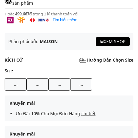
sản phẩm
Hoặc
499,667₫
trong 3 kì thanh toán với
Tìm hiểu thêm
Phân phối bởi:
MAISON
XEM SHOP
KÍCH CỠ
Hướng Dẫn Chọn Size
Size
...
...
...
...
Khuyến mãi
Ưu Đãi 10% Cho Mọi Đơn Hàng
chi tiết
Khuyến mãi