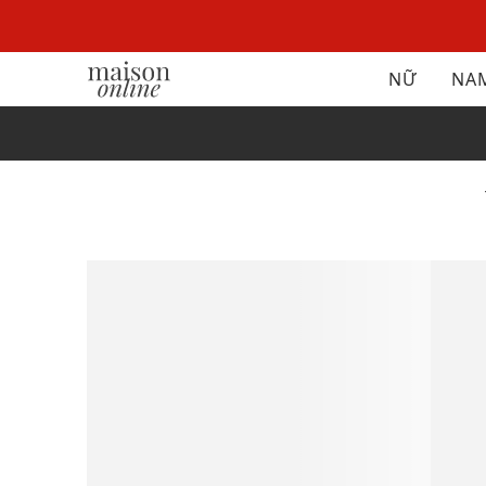
NỮ
NA