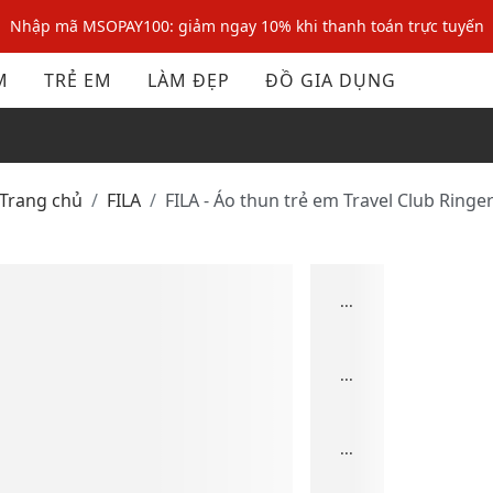
Nhập mã MSOPAY100: giảm ngay 10% khi thanh toán trực tuyến
Nhập mã: MSOXINCHAO - Giảm 10% đơn đầu cho thành viên mới!
M
TRẺ EM
LÀM ĐẸP
ĐỒ GIA DỤNG
Nhập mã MSOPAY100: giảm ngay 10% khi thanh toán trực tuyến
Nhập mã: MSOXINCHAO - Giảm 10% đơn đầu cho thành viên mới!
Trang chủ
FILA
FILA - Áo thun trẻ em Travel Club Ringe
...
...
...