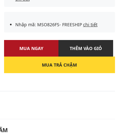
Nhập mã: MSO826FS- FREESHIP
chi tiết
MUA NGAY
THÊM VÀO GIỎ
MUA TRẢ CHẬM
U
HẨM