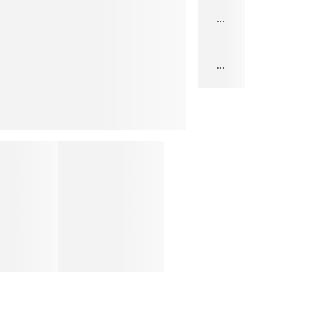
...
...