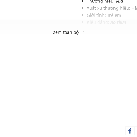
Thương hiệu:
Fila
Xuất xứ thương hiệu: H
Giới tính: Trẻ em
Kiểu dáng:
Áo thun
c và phụ kiện
Màu sắc: Azure Blue, Wh
Xem toàn bộ
Chất liệu: Cotton 75%, 
Hoạ tiết: Trơn một màu
Thích hợp mặc trong các d
Xu hướng theo mùa: Sử 