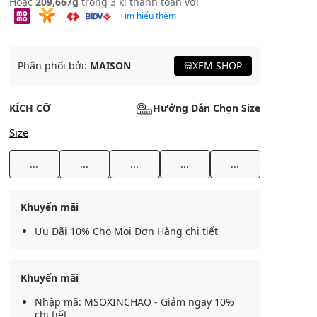
Hoặc
209,667₫
trong 3 kì thanh toán với
Tìm hiểu thêm
Phân phối bởi:
MAISON
XEM SHOP
KÍCH CỠ
Hướng Dẫn Chọn Size
Size
...
...
...
...
...
Khuyến mãi
Ưu Đãi 10% Cho Mọi Đơn Hàng
chi tiết
Khuyến mãi
Nhập mã: MSOXINCHAO - Giảm ngay 10%
chi tiết