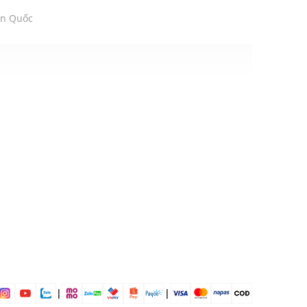
àn Quốc
ite
Polyester 25%
ịp: Đi chơi, đi làm....
dụng được tất cả các mùa trong năm
|
|