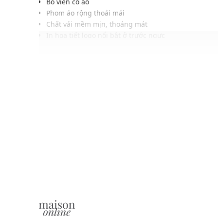
Bo viền cổ áo
Phom áo rộng thoải mái
Chất vải mềm mịn, thoáng mát
In hoạ tiết logo nổi bật ở trước ngực
Gam màu hiện đại dễ dàng phối với nhiều trang phụ