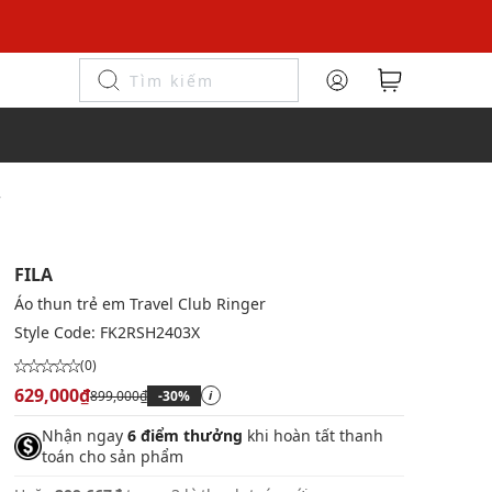
r
FILA
Áo thun trẻ em Travel Club Ringer
Style Code:
FK2RSH2403X
(0)
629,000₫
899,000₫
-30%
i
Nhận ngay
6 điểm thưởng
khi hoàn tất thanh
toán cho sản phẩm