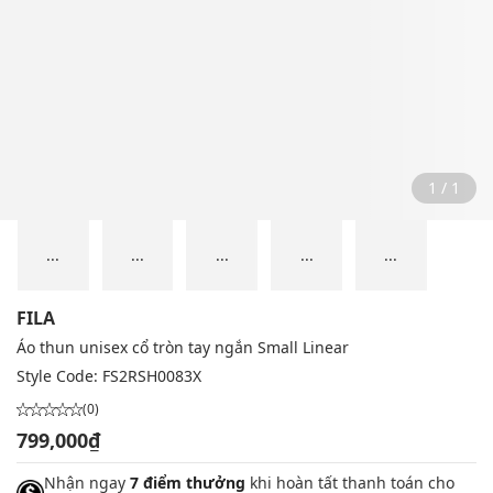
1 / 1
...
...
...
...
...
FILA
Áo thun unisex cổ tròn tay ngắn Small Linear
Style Code:
FS2RSH0083X
(0)
799,000₫
Nhận ngay
7 điểm thưởng
khi hoàn tất thanh toán cho