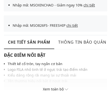
Nhập mã: MSOXINCHAO - Giảm ngay 10%
chi tiết
Nhập mã: MSO826FS- FREESHIP
chi tiết
CHI TIẾT SẢN PHẨM
THÔNG TIN BẢO QUẢN
ĐẶC ĐIỂM NỔI BẬT
Thiết kế cổ tròn, tay ngắn cơ bản
Logo FILA nhỏ tinh tế ở ngực trái tạo điểm nhấn
Kiểu dáng rộng rãi mang lại sự thoải mái
Tên thương hiệu nổi bật ở ngực trái
Chất liệu cotton pha thoáng mát, thấm mồ hôi tốt
Xem toàn bộ
Dễ phối với quần jeans, quần short hoặc layer
THÔNG TIN SẢN PHẨM
Thương hiệu:
Fila