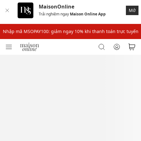
MaisonOnline
Mở
Trải nghiệm ngay
Maison Online App
Nhập mã: MSOXINCHAO - Giảm 10% đơn đầu cho thành viên mới!
Nhập mã MSOPAY100: giảm ngay 10% khi thanh toán trực tuyến
Nhập mã: MSOXINCHAO - Giảm 10% đơn đầu cho thành viên mới!
Nhập mã MSOPAY100: giảm ngay 10% khi thanh toán trực tuyến
Nhập mã: MSOXINCHAO - Giảm 10% đơn đầu cho thành viên mới!