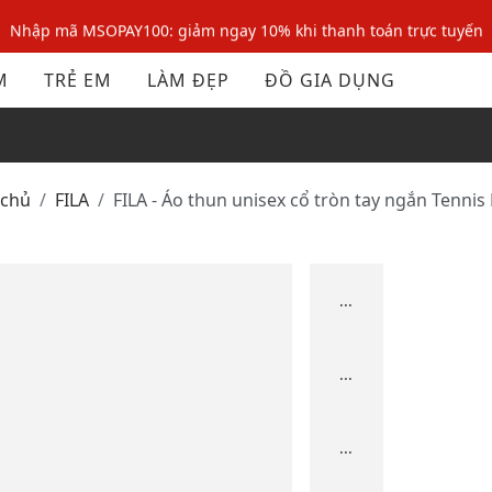
Nhập mã MSOPAY100: giảm ngay 10% khi thanh toán trực tuyến
Nhập mã: MSOXINCHAO - Giảm 10% đơn đầu cho thành viên mới!
M
TRẺ EM
LÀM ĐẸP
ĐỒ GIA DỤNG
Nhập mã MSOPAY100: giảm ngay 10% khi thanh toán trực tuyến
Nhập mã: MSOXINCHAO - Giảm 10% đơn đầu cho thành viên mới!
 chủ
FILA
FILA - Áo thun unisex cổ tròn tay ngắn Tennis
...
...
...