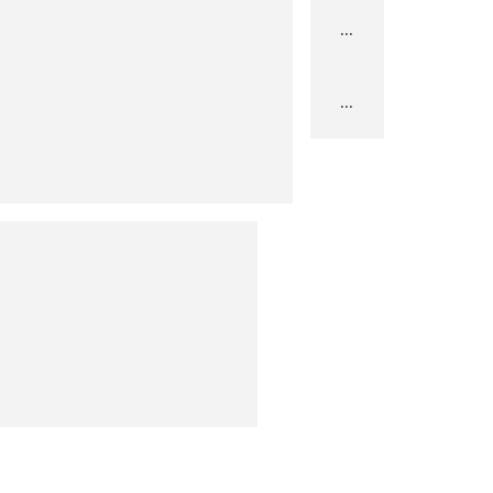
...
...