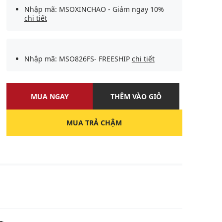
Nhập mã: MSOXINCHAO - Giảm ngay 10%
chi tiết
Nhập mã: MSO826FS- FREESHIP
chi tiết
MUA NGAY
THÊM VÀO GIỎ
MUA TRẢ CHẬM
U