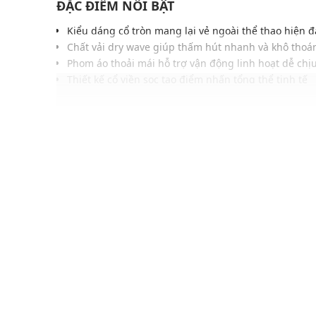
ĐẶC ĐIỂM NỔI BẬT
Kiểu dáng cổ tròn mang lại vẻ ngoài thể thao hiện đ
Chất vải dry wave giúp thấm hút nhanh và khô tho
Phom áo thoải mái hỗ trợ vận động linh hoạt dễ chị
Thiết kế cổ viền sọc tạo điểm nhấn tổng thể tinh tế
Bề mặt vải nhẹ mịn giúp tăng cảm giác thoáng mát
Màu sắc trung tính hiện đại phù hợp nhiều phong 
Dễ phối cùng quần short, quần jogger hoặc thể tha