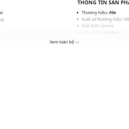
THÔNG TIN SẢN P
ại
Thương hiệu:
Fila
áng
Xuất xứ thương hiệu: H
u
Giới tính: Unisex
Kiểu dáng:
Áo thun
Màu sắc: Black, White, 
Xem toàn bộ
cách
Chất liệu: 100% Polyeste
o
Hoạ tiết: Trơn một màu
Phom: Vừa vặn, thoải má
Thích hợp mặc trong các d
Xu hướng theo mùa: Sử 