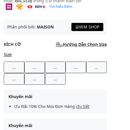
Hoặc
466,333₫
trong 3 kì thanh toán với
Tìm hiểu thêm
Phân phối bởi:
MAISON
XEM SHOP
KÍCH CỠ
Hướng Dẫn Chọn Size
Size
...
...
...
...
...
...
...
...
Khuyến mãi
Ưu Đãi 10% Cho Mọi Đơn Hàng
chi tiết
Khuyến mãi