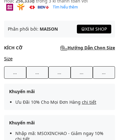
Hoặc
256,333₫
trong 3 kì thanh toán với
Tìm hiểu thêm
Phân phối bởi:
MAISON
XEM SHOP
KÍCH CỠ
Hướng Dẫn Chọn Size
Size
...
...
...
...
...
Khuyến mãi
Ưu Đãi 10% Cho Mọi Đơn Hàng
chi tiết
Khuyến mãi
Nhập mã: MSOXINCHAO - Giảm ngay 10%
chi tiết