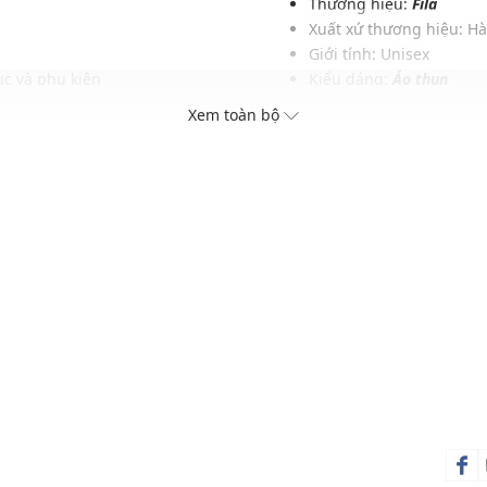
Thương hiệu:
Fila
Xuất xứ thương hiệu: H
Giới tính: Unisex
c và phụ kiện
Kiểu dáng:
Áo thun
Màu sắc: White
Xem toàn bộ
Chất liệu: 65% Cotton, 3
Hoạ tiết: Trơn một màu
Phom áo: Suông thoải m
Thích hợp mặc trong các d
Xu hướng theo mùa: Sử 