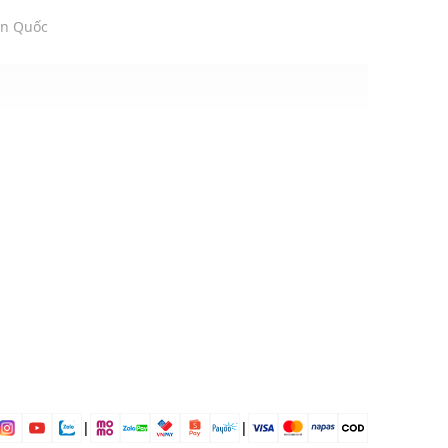
àn Quốc
5% Polyester
ái
ịp: Đi chơi, đi làm....
dụng được tất cả các mùa trong năm
|
|