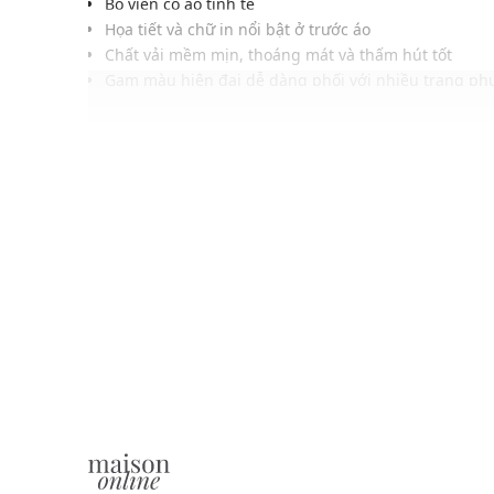
Bo viền cổ áo tinh tế
Họa tiết và chữ in nổi bật ở trước áo
Chất vải mềm mịn, thoáng mát và thấm hút tốt
Gam màu hiện đại dễ dàng phối với nhiều trang phụ