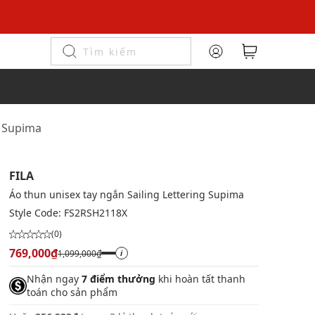
g Supima
FILA
Áo thun unisex tay ngắn Sailing Lettering Supima
Style Code:
FS2RSH2118X
(0)
769,000₫
1,099,000₫
i
Nhận ngay
7 điểm thưởng
khi hoàn tất thanh
toán cho sản phẩm