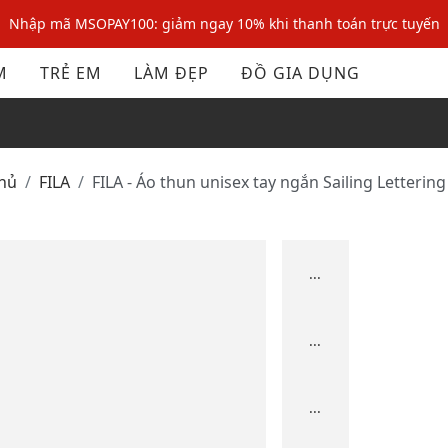
Nhập mã MSOPAY100: giảm ngay 10% khi thanh toán trực tuyến
M
TRẺ EM
LÀM ĐẸP
ĐỒ GIA DỤNG
chủ
FILA
FILA - Áo thun unisex tay ngắn Sailing Letterin
...
...
...