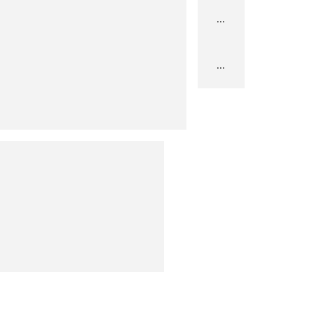
...
...