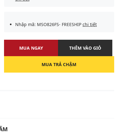
Nhập mã: MSO826FS- FREESHIP
chi tiết
MUA NGAY
THÊM VÀO GIỎ
MUA TRẢ CHẬM
U
HẨM