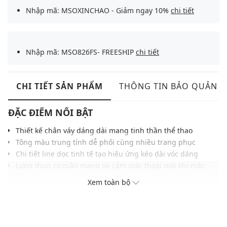
Nhập mã: MSOXINCHAO - Giảm ngay 10%
chi tiết
Nhập mã: MSO826FS- FREESHIP
chi tiết
CHI TIẾT SẢN PHẨM
THÔNG TIN BẢO QUẢN
ĐẶC ĐIỂM NỔI BẬT
Thiết kế chân váy dáng dài mang tinh thần thể thao
Tông màu trung tính dễ phối cùng nhiều trang phục
Chi tiết line dọc tinh tế tạo hiệu ứng kéo dài vóc dáng
Lưng thun co giãn mang lại cảm giác thoải mái khi mặc
Chất liệu thoáng phù hợp nhiều hoạt động hàng ngày
Xem toàn bộ
Đường may chỉn chu tăng độ bền trong quá trình sử dụng
Phom váy suông rộng mang lại trải nghiệm mặc linh hoạt
THÔNG TIN SẢN PHẨM