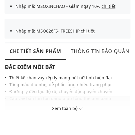
Nhập mã: MSOXINCHAO - Giảm ngay 10%
chi tiết
Nhập mã: MSO826FS- FREESHIP
chi tiết
CHI TIẾT SẢN PHẨM
THÔNG TIN BẢO QUẢN
ĐẶC ĐIỂM NỔI BẬT
Thiết kế chân váy xếp ly mang nét nữ tính hiện đại
Tông màu dịu nhẹ, dễ phối cùng nhiều trang phục
Đường ly đều tạo độ rũ, chuyển động uyển chuyển
Cạp váy bản lớn tôn dáng giúp tổng thể gọn gàng
Chất liệu vải nhẹ tạo cảm giác thoải mái khi mặc
Xem toàn bộ
Đường may tỉ mỉ, hoàn thiện chỉn chu và bền đẹp
Phom chữ A mang vẻ thanh thoát, dễ ứng dụng
THÔNG TIN SẢN PHẨM