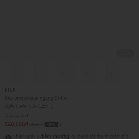
2 / 4
...
...
...
...
...
FILA
Dép unisex quai ngang Drifter
Style Code:
1SM02591G
(0)
560,000₫
795,000₫
-30%
i
Nhận ngay
5 điểm thưởng
khi hoàn tất thanh toán cho