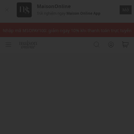
MaisonOnline
Mở
Trải nghiệm ngay
Maison Online App
Nhập mã: MSOXINCHAO - Giảm 10% đơn đầu cho thành viên mới!
Nhập mã MSOPAY100: giảm ngay 10% khi thanh toán trực tuyến
Nhập mã: MSOXINCHAO - Giảm 10% đơn đầu cho thành viên mới!
Nhập mã MSOPAY100: giảm ngay 10% khi thanh toán trực tuyến
Nhập mã: MSOXINCHAO - Giảm 10% đơn đầu cho thành viên mới!