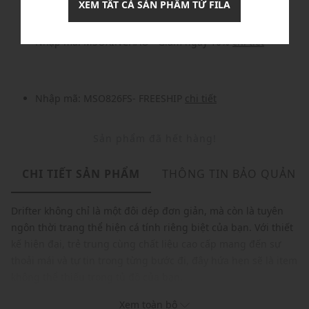
XEM TẤT CẢ SẢN PHẨM TỪ FILA
Khuyến mãi
Nhập mã: MSOXINCHAO - Giảm ngay 10%
chi tiết
Nhập mã: MSO826FS- FREESHIP
chi tiết
Sản phẩm đã hết hàng!
CHI TIẾT SẢN PHẨM
THÔNG TIN BẢO QUẢN
Drifter không chỉ là một đôi dép đơn giản, mà còn là tuyên
ngôn thời trang thể hiện cá tính riêng biệt của bạn. Với thiết
kế hiện đại, trẻ trung cùng chất liệu cao cấp mang đến sự
thoải mái và tự tin trong từng bước đi, đây hứa hẹn sẽ là item
không thể thiếu trong tủ đồ của bạn.
Thương hiệu: FILA
Xem toàn bộ