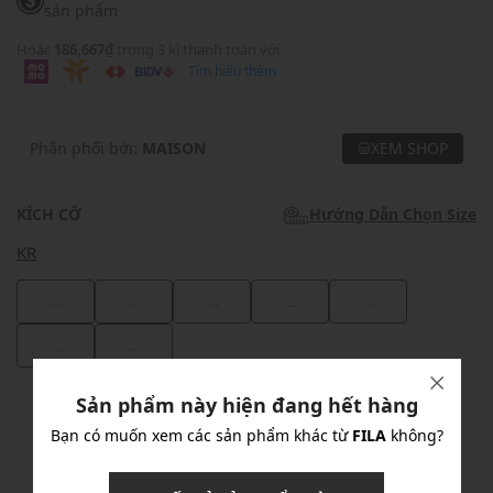
sản phẩm
Hoặc
186,667₫
trong 3 kì thanh toán với
Tìm hiểu thêm
Phân phối bởi:
MAISON
XEM SHOP
KÍCH CỠ
Hướng Dẫn Chọn Size
KR
...
...
...
...
...
...
...
Sản phẩm này hiện đang hết hàng
Khuyến mãi
Bạn có muốn xem các sản phẩm khác từ
FILA
không?
Ưu Đãi 10% Cho Mọi Đơn Hàng
chi tiết