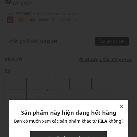
sản phẩm
Hoặc
133,000₫
trong 3 kì thanh toán với
Tìm hiểu thêm
Phân phối bởi:
MAISON
XEM SHOP
KÍCH CỠ
Hướng Dẫn Chọn Size
KR
...
...
...
...
...
...
...
Sản phẩm này hiện đang hết hàng
Khuyến mãi
Bạn có muốn xem các sản phẩm khác từ
FILA
không?
Ưu Đãi 10% Cho Mọi Đơn Hàng
chi tiết