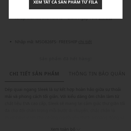
XEM TẤT CẢ SẢN PHẨM TỪ FILA
Khuyến mãi
Nhập mã: MSOXINCHAO - Giảm ngay 10%
chi tiết
Nhập mã: MSO826FS- FREESHIP
chi tiết
Sản phẩm đã hết hàng!
CHI TIẾT SẢN PHẨM
THÔNG TIN BẢO QUẢN
Dép quai ngang Sleek là sự kết hợp hoàn hảo giữa sự thoải
mái và phong cách tối giản. Với kiểu dáng ôm chân làm từ
chất liệu EVA cao cấp, Sleek sẽ mang lại cảm giác thư giãn tối
đa cho đôi chân trong mỗi bước di chuyển, chắc chắn là
must-have-item cho những người yêu thích sự năng động và
thời trang.
Xem toàn bộ