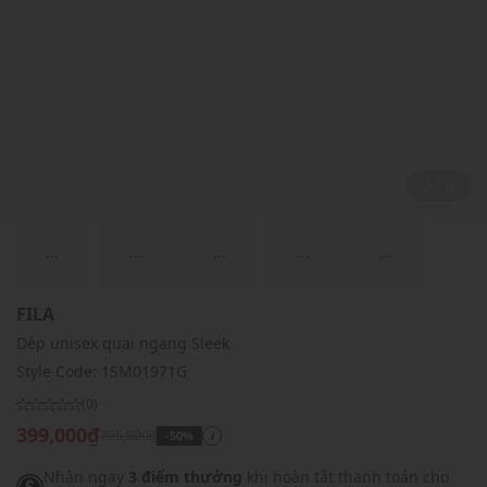
2 / 4
...
...
...
...
...
FILA
Dép unisex quai ngang Sleek
Style Code:
1SM01971G
(0)
399,000₫
795,000₫
-50%
i
Nhận ngay
3 điểm thưởng
khi hoàn tất thanh toán cho