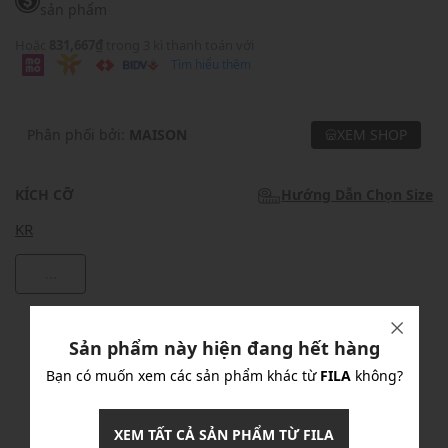
sản phẩm
Hoặc
831,667₫
trong 3 kì thanh toán với
Tìm hiểu thêm
Phân phối bởi:
MAISON
XEM SHOP
KÍCH CỠ
Hướng Dẫn Chọn Size
KR
...
Khuyến mãi
Sản phẩm này hiện đang hết hàng
Ưu Đãi 10% Cho Mọi Đơn Hàng
chi tiết
Bạn có muốn xem các sản phẩm khác từ
FILA
không?
XEM TẤT CẢ SẢN PHẨM TỪ FILA
Khuyến mãi