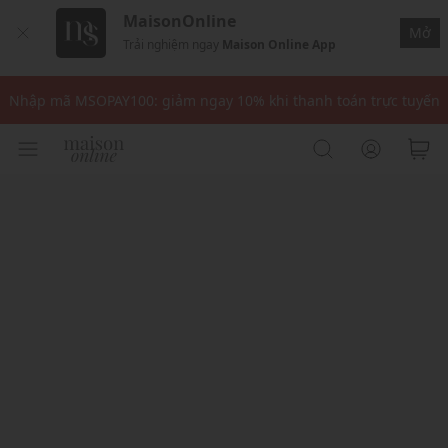
MaisonOnline
Mở
Trải nghiệm ngay
Maison Online App
Nhập mã: MSOXINCHAO - Giảm 10% đơn đầu cho thành viên mới!
Nhập mã MSOPAY100: giảm ngay 10% khi thanh toán trực tuyến
Nhập mã: MSOXINCHAO - Giảm 10% đơn đầu cho thành viên mới!
Nhập mã MSOPAY100: giảm ngay 10% khi thanh toán trực tuyến
Nhập mã: MSOXINCHAO - Giảm 10% đơn đầu cho thành viên mới!