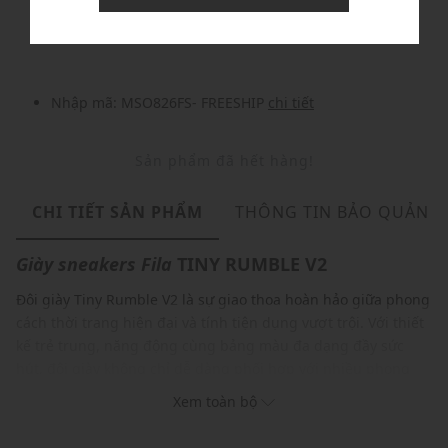
Nhập mã: MSOXINCHAO - Giảm ngay 10%
chi tiết
Nhập mã: MSO826FS- FREESHIP
chi tiết
Sản phẩm đã hết hàng!
CHI TIẾT SẢN PHẨM
THÔNG TIN BẢO QUẢN
Giày sneakers
Fila
TINY RUMBLE V2
Đôi giày Tiny Rumble V2 là sự giao thoa hoàn hảo giữa phong
cách thời trang hiện đại và tính tiện dụng vượt trội. Với thiết
kế trẻ trung, năng động cùng bảng màu đa dạng đầy sức
hút, đôi giày không chỉ dễ dàng phối hợp với nhiều phong
cách trang phục, mà còn giúp bạn thể hiện cá tính qua từng
Xem toàn bộ
set đồ ấn tượng. Đặc biệt, Tiny Rumble V2 còn mang lại cảm
giác thoải mái tối đa khi sử dụng, lý tưởng cho các hoạt động