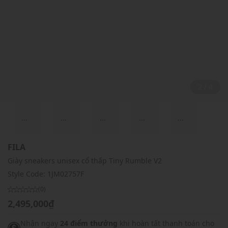
2 / 4
...
...
...
...
...
FILA
Giày sneakers unisex cổ thấp Tiny Rumble V2
Style Code:
1JM02757F
(0)
2,495,000₫
Nhận ngay
24 điểm thưởng
khi hoàn tất thanh toán cho