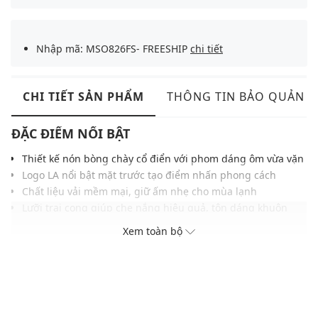
Nhập mã: MSO826FS- FREESHIP
chi tiết
CHI TIẾT SẢN PHẨM
THÔNG TIN BẢO QUẢN
ĐẶC ĐIỂM NỔI BẬT
Thiết kế nón bòng chày cổ điển với phom dáng ôm vừa vặn
Logo LA nổi bật mặt trước tạo điểm nhấn phong cách
Chất liệu vải mềm mại, giữ ấm nhẹ cho mùa lạnh
Lưỡi trai cong giúp che nắng hiệu quả, tôn dáng khuôn
mặt
Xem toàn bộ
Dây điều chỉnh phía sau tiện lợi, phù hợp nhiều kích cỡ
đầu
Gam màu trung tính, dễ phối cùng nhiều trang phục
THÔNG TIN SẢN PHẨM