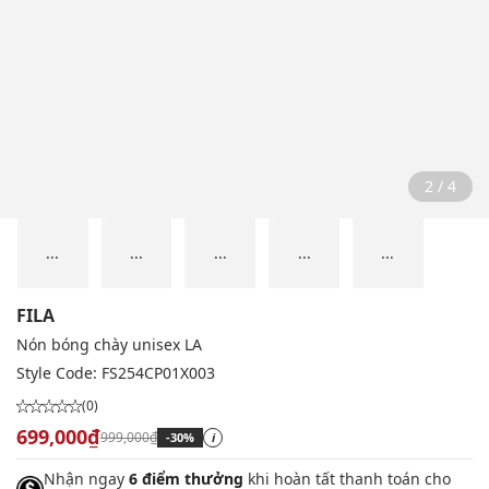
2 / 4
...
...
...
...
...
FILA
Nón bóng chày unisex LA
Style Code:
FS254CP01X003
(0)
699,000₫
999,000₫
-30%
i
Nhận ngay
6 điểm thưởng
khi hoàn tất thanh toán cho