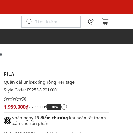
e
FILA
Quần dài unisex ống rộng Heritage
Style Code:
FS253WP01X001
(0)
1,959,000₫
2,799,000₫
-30%
i
Nhận ngay
19 điểm thưởng
khi hoàn tất thanh
toán cho sản phẩm