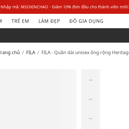
Nhập mã: MSOXINCHAO - Giảm 10% đơn đầu cho thành viên mới!
Nhập mã MSOPAY100: giảm ngay 10% khi thanh toán trực tuyến
M
TRẺ EM
LÀM ĐẸP
ĐỒ GIA DỤNG
Nhập mã: MSOXINCHAO - Giảm 10% đơn đầu cho thành viên mới!
Trang chủ
FILA
FILA - Quần dài unisex ống rộng Heritag
...
...
...