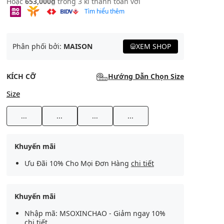
Hoặc
653,000₫
trong 3 kì thanh toán với
Tìm hiểu thêm
Phân phối bởi:
MAISON
XEM SHOP
KÍCH CỠ
Hướng Dẫn Chọn Size
Size
...
...
...
...
Khuyến mãi
Ưu Đãi 10% Cho Mọi Đơn Hàng
chi tiết
Khuyến mãi
Nhập mã: MSOXINCHAO - Giảm ngay 10%
chi tiết