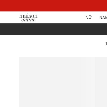
NỮ
NA