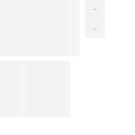
...
...