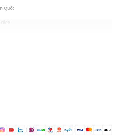
àn Quốc
 rộng
24% Nylon, 4% Polyurethane
ịp: Đi chơi, đi học, hoạt động ngoài trời,....
dụng được tất cả các mùa trong năm
|
|