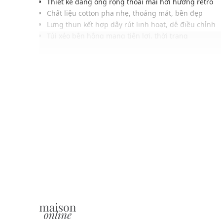
Thiết kế dáng ống rộng thoải mái hơi hướng retro
Chất liệu cotton pha nhẹ, thoáng mát, bền đẹp
Lưng thun kết hợp dây rút linh hoạt, dễ điều chỉnh
Túi xéo bên hông mang tiện lợi, thời trang
Logo Fila khẳng định phong cách thương hiệu
Gam màu trung tính, dễ phối với nhiều kiểu áo