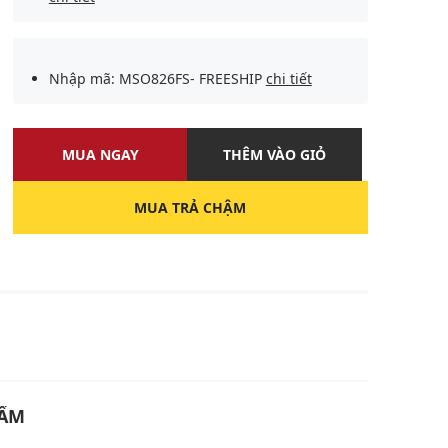
Nhập mã: MSO826FS- FREESHIP
chi tiết
MUA NGAY
THÊM VÀO GIỎ
MUA TRẢ CHẬM
U
HẨM