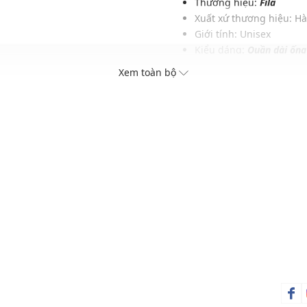
Thương hiệu:
Fila
Xuất xứ thương hiệu: H
Giới tính: Unisex
Kiểu dáng:
Quần dài ống
Màu sắc: Beige, Black
Xem toàn bộ
Chất liệu: 72% Cotton, 
Hoạ tiết: Trơn một màu
Thích hợp mặc trong các d
Xu hướng theo mùa: Sử 