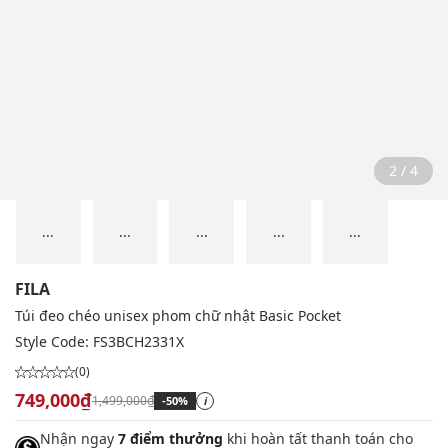
2 / 4
...
...
...
...
...
FILA
Túi đeo chéo unisex phom chữ nhật Basic Pocket
Style Code:
FS3BCH2331X
(0)
749,000₫
1,499,000₫
-50%
i
Nhận ngay
7 điểm thưởng
khi hoàn tất thanh toán cho