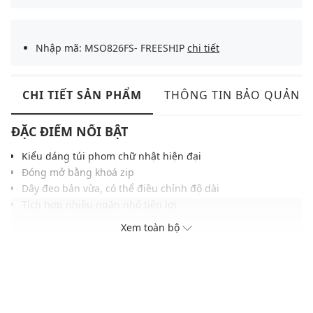
Nhập mã: MSO826FS- FREESHIP
chi tiết
CHI TIẾT SẢN PHẨM
THÔNG TIN BẢO QUẢN
ĐẶC ĐIỂM NỔI BẬT
Kiểu dáng túi phom chữ nhật hiện đại
Đóng mở bằng khoá zip
Dây đeo bản vừa, có thể điều chỉnh độ dài
Tích hợp nhiều ngăn nhỏ tiện lợi
Gam màu hiện đại dễ dàng phối với nhiều trang phục và
Xem toàn bộ
phụ kiện
THÔNG TIN SẢN PHẨM
Thương hiệu:
Fila
Xuất xứ thương hiệu: Hàn Quốc