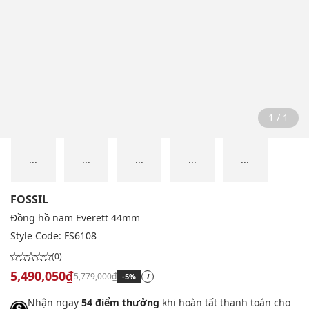
1 / 1
...
...
...
...
...
FOSSIL
Đồng hồ nam Everett 44mm
Style Code:
FS6108
(0)
5,490,050₫
5,779,000₫
-5%
i
Nhận ngay
54 điểm thưởng
khi hoàn tất thanh toán cho