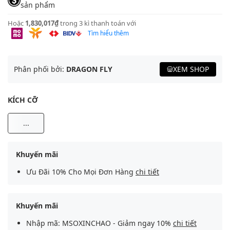
sản phẩm
Hoặc
1,830,017₫
trong 3 kì thanh toán với
Tìm hiểu thêm
Phân phối bởi:
DRAGON FLY
XEM SHOP
KÍCH CỠ
...
Khuyến mãi
Ưu Đãi 10% Cho Mọi Đơn Hàng
chi tiết
Khuyến mãi
Nhập mã: MSOXINCHAO - Giảm ngay 10%
chi tiết