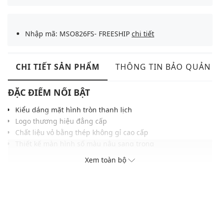
Nhập mã: MSO826FS- FREESHIP
chi tiết
CHI TIẾT SẢN PHẨM
THÔNG TIN BẢO QUẢN
ĐẶC ĐIỂM NỔI BẬT
Kiểu dáng mặt hình tròn thanh lịch
Logo thương hiệu đẳng cấp
Chất liệu vỏ bằng thép không gỉ cao cấp
Thiết kế màn hình số màu nâu sang trọng
Khả năng chống nước ở độ sâu 50m
Xem toàn bộ
ĐIỀU KIỆN BẢO HÀNH
Bảo hành thân máy đồng hồ thời hạn 2 năm do lỗi nhà sản
xuất
Không áp dụng bảo hành với pin, dây đồng hồ và các phụ kiện