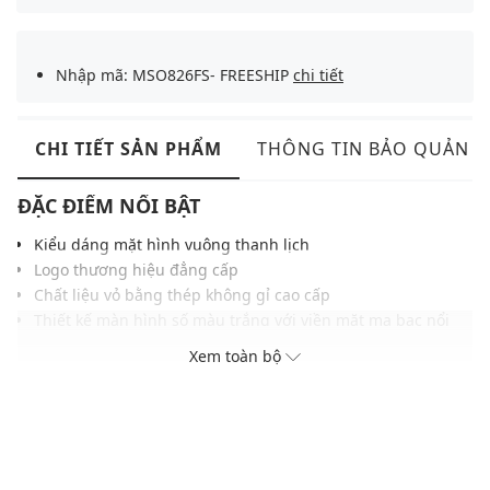
Nhập mã: MSO826FS- FREESHIP
chi tiết
CHI TIẾT SẢN PHẨM
THÔNG TIN BẢO QUẢN
ĐẶC ĐIỂM NỔI BẬT
Kiểu dáng mặt hình vuông thanh lịch
Logo thương hiệu đẳng cấp
Chất liệu vỏ bằng thép không gỉ cao cấp
Thiết kế màn hình số màu trắng với viền mặt mạ bạc nổi
bật
Xem toàn bộ
Khả năng chống nước ở độ sâu 30m
ĐIỀU KIỆN BẢO HÀNH
Bảo hành thân máy đồng hồ thời hạn 2 năm do lỗi nhà sản
xuất