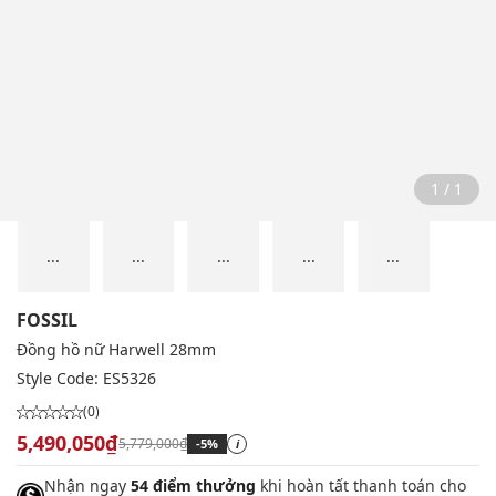
1 / 1
...
...
...
...
...
FOSSIL
Đồng hồ nữ Harwell 28mm
Style Code:
ES5326
(0)
5,490,050₫
5,779,000₫
-5%
i
Nhận ngay
54 điểm thưởng
khi hoàn tất thanh toán cho