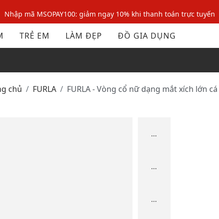
Nhập mã MSOPAY100: giảm ngay 10% khi thanh toán trực tuyến
Nhập mã: MSOXINCHAO - Giảm 10% đơn đầu cho thành viên mới!
M
TRẺ EM
LÀM ĐẸP
ĐỒ GIA DỤNG
Nhập mã MSOPAY100: giảm ngay 10% khi thanh toán trực tuyến
Nhập mã: MSOXINCHAO - Giảm 10% đơn đầu cho thành viên mới!
ng chủ
FURLA
FURLA - Vòng cổ nữ dạng mắt xích lớn cá
...
...
...