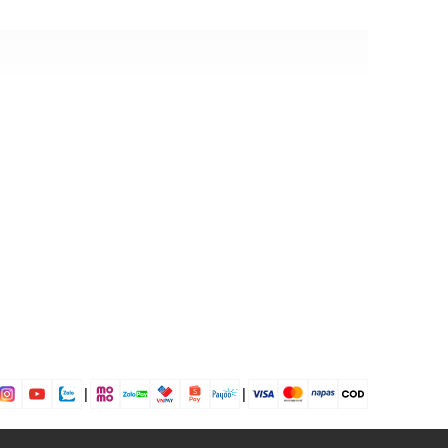
ỉ
m
i chơi, đi làm, đi tiệc....
|
|