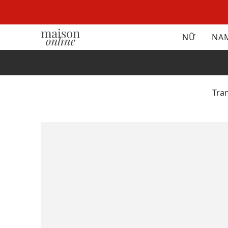
NỮ
NA
Tra