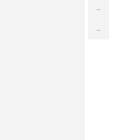
...
...