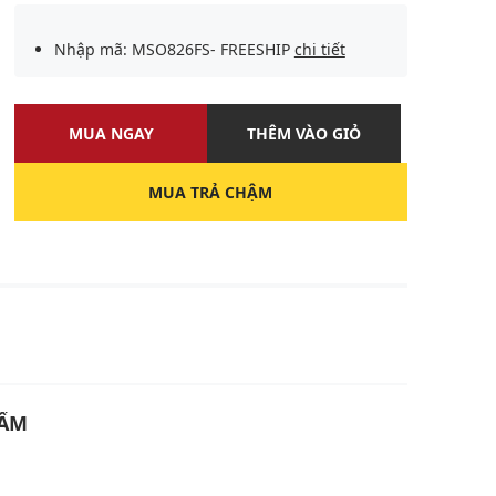
Nhập mã: MSO826FS- FREESHIP
chi tiết
MUA NGAY
THÊM VÀO GIỎ
MUA TRẢ CHẬM
U
HẨM