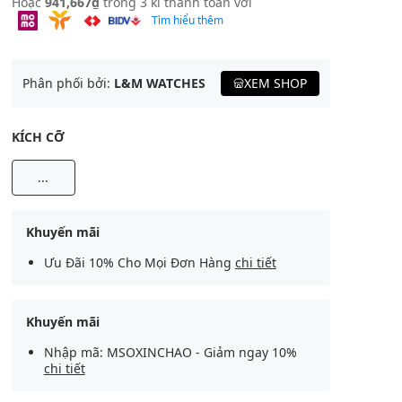
Hoặc
941,667₫
trong 3 kì thanh toán với
Tìm hiểu thêm
Phân phối bởi:
L&M WATCHES
XEM SHOP
KÍCH CỠ
...
Khuyến mãi
Ưu Đãi 10% Cho Mọi Đơn Hàng
chi tiết
Khuyến mãi
Nhập mã: MSOXINCHAO - Giảm ngay 10%
chi tiết