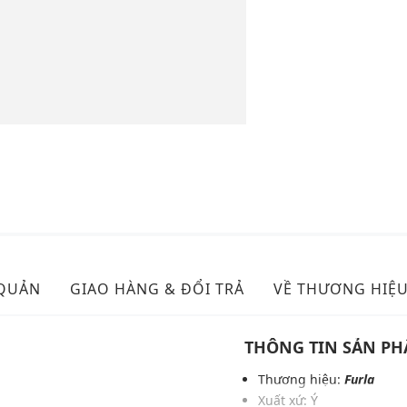
 QUẢN
GIAO HÀNG & ĐỔI TRẢ
VỀ THƯƠNG HIỆ
THÔNG TIN SẢN P
Thương hiệu:
Furla
Xuất xứ: Ý