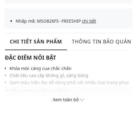
Nhập mã: MSO826FS- FREESHIP
chi tiết
CHI TIẾT SẢN PHẨM
THÔNG TIN BẢO QUẢN
ĐẶC ĐIỂM NỔI BẬT
Khóa móc càng cua chắc chắn
Chất liệu cao cấp không gỉ, sáng bóng
Gam màu hiện đại dễ dàng phối với nhiều loại trang phục
THÔNG TIN SẢN PHẨM
Xem toàn bộ
Thương hiệu:
Furla
Xuất xứ: Ý
Giới tính: Nữ
Kiểu dáng:
Vòng cổ
Màu sắc: Mạ vàng hồng