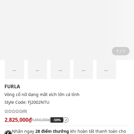
1 / 1
...
...
...
...
...
FURLA
Vòng cổ nữ dạng mắt xích lớn cá tính
Style Code:
FJ2002NTU
(0)
2,825,000₫
5,650,000₫
-50%
i
Nhận ngay
28 điểm thưởng
khi hoàn tất thanh toán cho