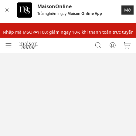
MaisonOnline
Mở
Trải nghiệm ngay
Maison Online App
Nhập mã: MSOXINCHAO - Giảm 10% đơn đầu cho thành viên mới!
Nhập mã MSOPAY100: giảm ngay 10% khi thanh toán trực tuyến
Nhập mã: MSOXINCHAO - Giảm 10% đơn đầu cho thành viên mới!
Nhập mã MSOPAY100: giảm ngay 10% khi thanh toán trực tuyến
Nhập mã: MSOXINCHAO - Giảm 10% đơn đầu cho thành viên mới!