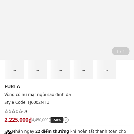
1 / 1
...
...
...
...
...
FURLA
Vòng cổ nữ mặt ngôi sao đính đá
Style Code:
FJ6002NTU
(0)
2,225,000₫
4,450,000₫
-50%
i
Nhận ngay
22 điểm thưởng
khi hoàn tất thanh toán cho