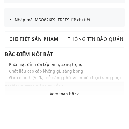
Nhập mã: MSO826FS- FREESHIP
chi tiết
CHI TIẾT SẢN PHẨM
THÔNG TIN BẢO QUẢN
ĐẶC ĐIỂM NỔI BẬT
Phối mặt đính đá lấp lánh, sang trọng
Chất liệu cao cấp không gỉ, sáng bóng
Gam màu hiện đại dễ dàng phối với nhiều loại trang phục
THÔNG TIN SẢN PHẨM
Xem toàn bộ
Thương hiệu:
Furla
Xuất xứ: Ý
Giới tính: Nữ
Kiểu dáng:
Vòng đeo tay
Màu sắc: Mạ vàng hồng