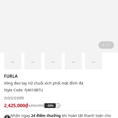
1 / 1
...
...
...
...
...
FURLA
Vòng đeo tay nữ chuỗi xích phối mặt đính đá
Style Code:
FJ4010BTU
(0)
2,425,000₫
4,850,000₫
-50%
i
Nhận ngay
24 điểm thưởng
khi hoàn tất thanh toán cho