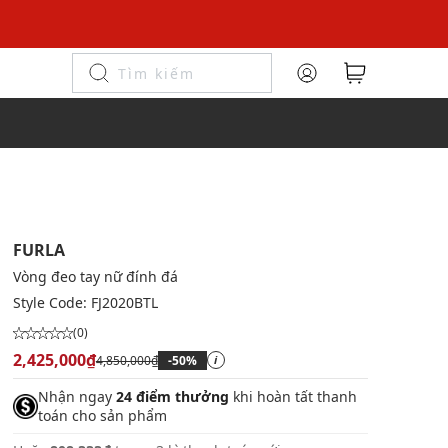
FURLA
Vòng đeo tay nữ đính đá
Style Code:
FJ2020BTL
(0)
2,425,000₫
4,850,000₫
-50%
i
Nhận ngay
24 điểm thưởng
khi hoàn tất thanh
toán cho sản phẩm