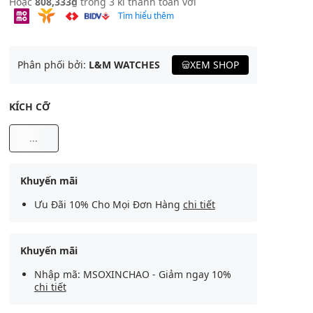
Hoặc
808,333₫
trong 3 kì thanh toán với
Tìm hiểu thêm
Phân phối bởi:
L&M WATCHES
XEM SHOP
KÍCH CỠ
...
Khuyến mãi
Ưu Đãi 10% Cho Mọi Đơn Hàng
chi tiết
Khuyến mãi
Nhập mã: MSOXINCHAO - Giảm ngay 10%
chi tiết