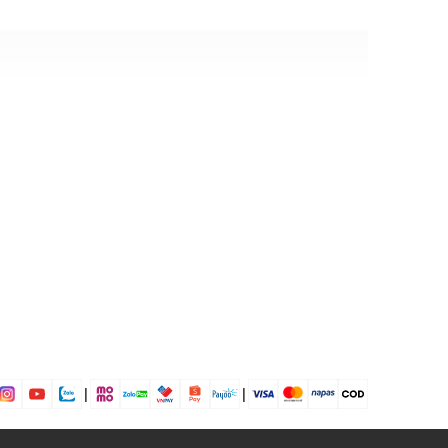
ỉ,đá nhân tạo
i chơi, đi làm, đi tiệc....
|
|