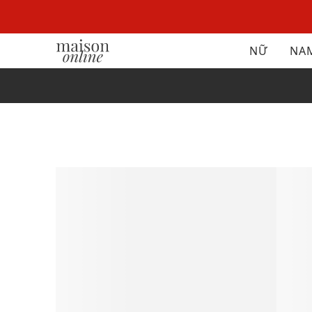
NỮ
NA