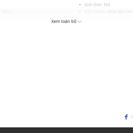
Giới tính: Nữ
g phục
Kiểu dáng:
Vòng đeo tay
Màu sắc: Mạ vàng
Xem toàn bộ
Chất liệu: Thép không g
Đường kính: 62 x 50 mm
Thích hợp trong các dịp: Đ