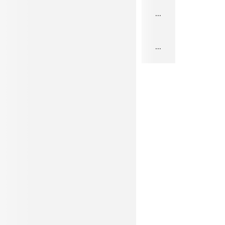
...
...