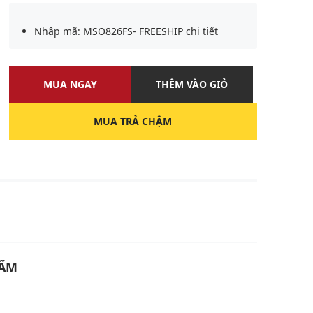
Nhập mã: MSO826FS- FREESHIP
chi tiết
MUA NGAY
THÊM VÀO GIỎ
MUA TRẢ CHẬM
U
HẨM