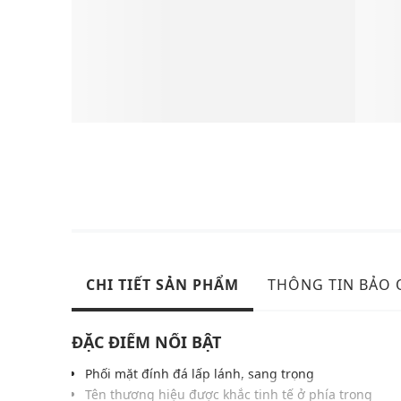
CHI TIẾT SẢN PHẨM
THÔNG TIN BẢO
ĐẶC ĐIỂM NỔI BẬT
Phối mặt đính đá lấp lánh, sang trọng
Tên thương hiệu được khắc tinh tế ở phía trong