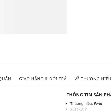
 QUẢN
GIAO HÀNG & ĐỔI TRẢ
VỀ THƯƠNG HIỆ
THÔNG TIN SẢN P
Thương hiệu:
Furla
Xuất xứ: Ý