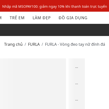
Nhập mã MSOPAY100: giảm ngay 10% khi thanh toán trực tuyến
Nhập mã: MSOXINCHAO - Giảm 10% đơn đầu cho thành viên mới!
M
TRẺ EM
LÀM ĐẸP
ĐỒ GIA DỤNG
Nhập mã MSOPAY100: giảm ngay 10% khi thanh toán trực tuyến
Nhập mã: MSOXINCHAO - Giảm 10% đơn đầu cho thành viên mới!
Trang chủ
FURLA
FURLA - Vòng đeo tay nữ đính đá
...
...
...