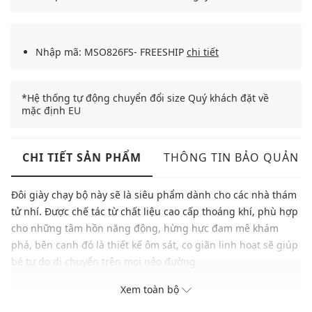
Nhập mã: MSO826FS- FREESHIP
chi tiết
*Hệ thống tự động chuyển đổi size Quý khách đặt về
mặc định EU
CHI TIẾT SẢN PHẨM
THÔNG TIN BẢO QUẢN
Đôi giày chạy bộ này sẽ là siêu phẩm dành cho các nhà thám
tử nhí. Được chế tác từ chất liệu cao cấp thoáng khí, phù hợp
cho những tâm hồn năng động, hừng hực đam mê khám
phá, bên cạnh đó là thiết kế ôm sát, co giãn linh hoạt sẽ giúp
bé tự do di chuyển trên mọi nẻo đường.
Xem toàn bộ
Xuất xứ: Mỹ
Giới tính: Bé trai và bé gái