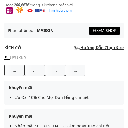
Hoặc
266,667₫
trong 3 kì thanh toán với
Tìm hiểu thêm
Phân phối bởi:
MAISON
XEM SHOP
KÍCH CỠ
Hướng Dẫn Chọn Size
EU
US
UK
KR
...
...
...
...
Khuyến mãi
Ưu Đãi 10% Cho Mọi Đơn Hàng
chi tiết
Khuyến mãi
Nhập mã: MSOXINCHAO - Giảm ngay 10%
chi tiết