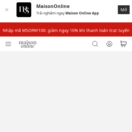
MaisonOnline
Mở
Trải nghiệm ngay
Maison Online App
Nhập mã: MSOXINCHAO - Giảm 10% đơn đầu cho thành viên mới!
Nhập mã MSOPAY100: giảm ngay 10% khi thanh toán trực tuyến
Nhập mã: MSOXINCHAO - Giảm 10% đơn đầu cho thành viên mới!
Nhập mã MSOPAY100: giảm ngay 10% khi thanh toán trực tuyến
Nhập mã: MSOXINCHAO - Giảm 10% đơn đầu cho thành viên mới!