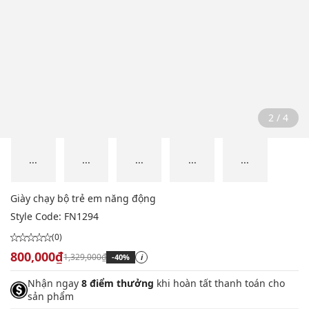
2 / 4
...
...
...
...
...
Giày chạy bộ trẻ em năng động
Style Code:
FN1294
(0)
800,000₫
1,329,000₫
-40%
i
Nhận ngay
8 điểm thưởng
khi hoàn tất thanh toán cho
sản phẩm