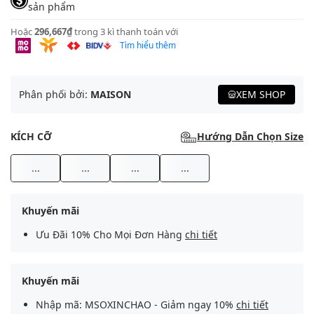
sản phẩm
Hoặc
296,667₫
trong 3 kì thanh toán với
Tìm hiểu thêm
Phân phối bởi:
MAISON
XEM SHOP
KÍCH CỠ
Hướng Dẫn Chọn Size
...
...
...
...
Khuyến mãi
Ưu Đãi 10% Cho Mọi Đơn Hàng
chi tiết
Khuyến mãi
Nhập mã: MSOXINCHAO - Giảm ngay 10%
chi tiết