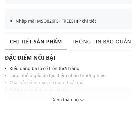
Nhập mã: MSO826FS- FREESHIP
chi tiết
CHI TIẾT SẢN PHẨM
THÔNG TIN BẢO QUẢN
ĐẶC ĐIỂM NỔI BẬT
Kiểu dáng ba lỗ cổ tròn thời trang
Logo nhỏ ở gấu áo tạo điểm nhấn thương hiệu
Chất vải mềm mịn, co giãn thoải mái
Đường may tỉ mỉ, chắc chắn
Dễ dàng kết hợp với quần jean, chân váy hoặc quần âu
Xem toàn bộ
THÔNG TIN SẢN PHẨM
Thương hiệu:
Gigi
Xuất xứ thương hiệu: Việt Nam
Giới tính: Nữ