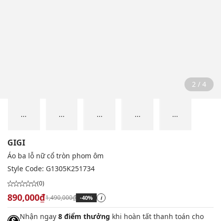
2 / 4
...
...
...
...
...
GIGI
Áo ba lỗ nữ cổ tròn phom ôm
Style Code:
G1305K251734
(0)
890,000₫
1,490,000₫
-40%
i
Nhận ngay
8 điểm thưởng
khi hoàn tất thanh toán cho