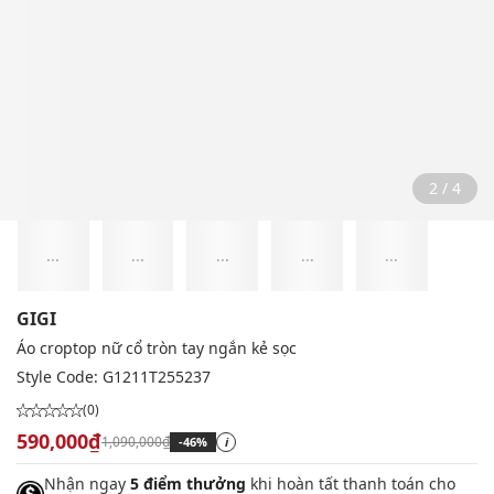
2 / 4
...
...
...
...
...
GIGI
Áo croptop nữ cổ tròn tay ngắn kẻ sọc
Style Code:
G1211T255237
(0)
590,000₫
1,090,000₫
-46%
i
Nhận ngay
5 điểm thưởng
khi hoàn tất thanh toán cho