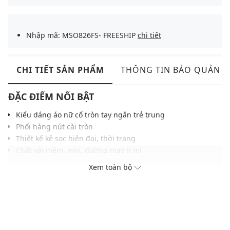
Nhập mã: MSO826FS- FREESHIP
chi tiết
CHI TIẾT SẢN PHẨM
THÔNG TIN BẢO QUẢN
ĐẶC ĐIỂM NỔI BẬT
Kiểu dáng áo nữ cổ tròn tay ngắn trẻ trung
Phối hàng nút cài tròn
Thiết kế kẻ sọc hiện đại, thời trang
Chất vải mềm, mịn, đường may tỉ mỉ
Gam màu hiện đại dễ dàng phối với nhiều trang phục và
Xem toàn bộ
phụ kiện
THÔNG TIN SẢN PHẨM
Thương hiệu:
Gigi
Xuất xứ thương hiệu: Việt Nam