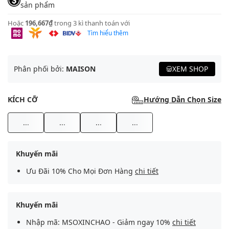
sản phẩm
Hoặc
196,667₫
trong 3 kì thanh toán với
Tìm hiểu thêm
Phân phối bởi:
MAISON
XEM SHOP
KÍCH CỠ
Hướng Dẫn Chọn Size
...
...
...
...
Khuyến mãi
Ưu Đãi 10% Cho Mọi Đơn Hàng
chi tiết
Khuyến mãi
Nhập mã: MSOXINCHAO - Giảm ngay 10%
chi tiết