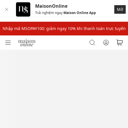
MaisonOnline
Mở
Trải nghiệm ngay
Maison Online App
Nhập mã: MSOXINCHAO - Giảm 10% đơn đầu cho thành viên mới!
Nhập mã MSOPAY100: giảm ngay 10% khi thanh toán trực tuyến
Nhập mã: MSOXINCHAO - Giảm 10% đơn đầu cho thành viên mới!
Nhập mã MSOPAY100: giảm ngay 10% khi thanh toán trực tuyến
Nhập mã: MSOXINCHAO - Giảm 10% đơn đầu cho thành viên mới!