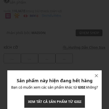
sản phẩm
Hoặc
116,667₫
trong 3 kì thanh toán với
Tìm hiểu thêm
Phân phối bởi:
MAISON
XEM SHOP
KÍCH CỠ
Hướng Dẫn Chọn Size
...
...
...
...
Khuyến mãi
Sản phẩm này hiện đang hết hàng
Ưu Đãi 10% Cho Mọi Đơn Hàng
chi tiết
Bạn có muốn xem các sản phẩm khác từ
GIGI
không?
Khuyến mãi
XEM TẤT CẢ SẢN PHẨM TỪ GIGI
Nhập mã: MSOXINCHAO - Giảm ngay 10%
chi tiết