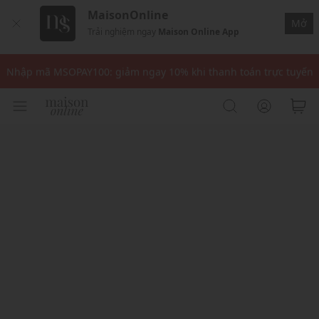
MaisonOnline
Mở
Trải nghiệm ngay
Maison Online App
Nhập mã: MSOXINCHAO - Giảm 10% đơn đầu cho thành viên mới!
Nhập mã MSOPAY100: giảm ngay 10% khi thanh toán trực tuyến
Nhập mã: MSOXINCHAO - Giảm 10% đơn đầu cho thành viên mới!
Nhập mã MSOPAY100: giảm ngay 10% khi thanh toán trực tuyến
Nhập mã: MSOXINCHAO - Giảm 10% đơn đầu cho thành viên mới!