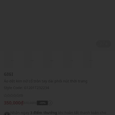
2 / 4
...
...
...
...
...
GIGI
Áo dệt kim nữ cổ tròn tay dài phối nút thời trang
Style Code:
G1201T232234
(0)
350,000₫
690,000₫
-49%
i
Nhận ngay
3 điểm thưởng
khi hoàn tất thanh toán cho