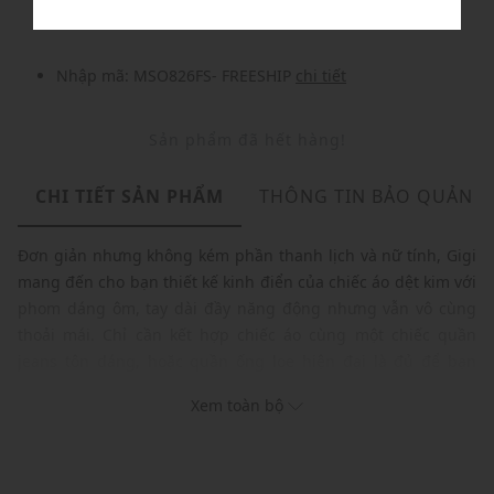
Nhập mã: MSO826FS- FREESHIP
chi tiết
Sản phẩm đã hết hàng!
CHI TIẾT SẢN PHẨM
THÔNG TIN BẢO QUẢN
Đơn giản nhưng không kém phần thanh lịch và nữ tính, Gigi
mang đến cho bạn thiết kế kinh điển của chiếc áo dệt kim với
phom dáng ôm, tay dài đầy năng động nhưng vẫn vô cùng
thoải mái. Chỉ cần kết hợp chiếc áo cùng một chiếc quần
jeans tôn dáng, hoặc quần ống loe hiện đại là đủ để bạn
chinh phục phong cách thời trang Thu Đông đang đến rất
Xem toàn bộ
gần rồi đó!
Thương hiệu: GIGI
Xuất xứ: Việt Nam