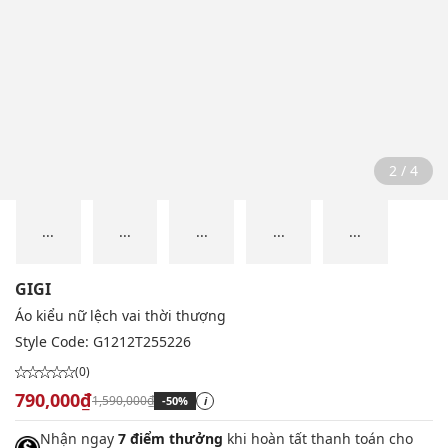
2 / 4
...
...
...
...
...
GIGI
Áo kiểu nữ lệch vai thời thượng
Style Code:
G1212T255226
(0)
790,000₫
1,590,000₫
-50%
i
Nhận ngay
7 điểm thưởng
khi hoàn tất thanh toán cho