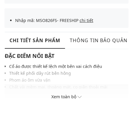
Nhập mã: MSO826FS- FREESHIP
chi tiết
CHI TIẾT SẢN PHẨM
THÔNG TIN BẢO QUẢN
ĐẶC ĐIỂM NỔI BẬT
Cổ áo được thiết kế lệch một bên vai cách điệu
Thiết kế phối dây rút bên hông
Phom áo ôm vừa vặn
Chất vải mềm mại, thoáng mát, co giãn thoải mái
Màu sắc thời trang, dễ phối với nhiều trang phục khác
Xem toàn bộ
THÔNG TIN SẢN PHẨM
Thương hiệu:
Gigi
Xuất xứ thương hiệu: Việt Nam
Giới tính: Nữ