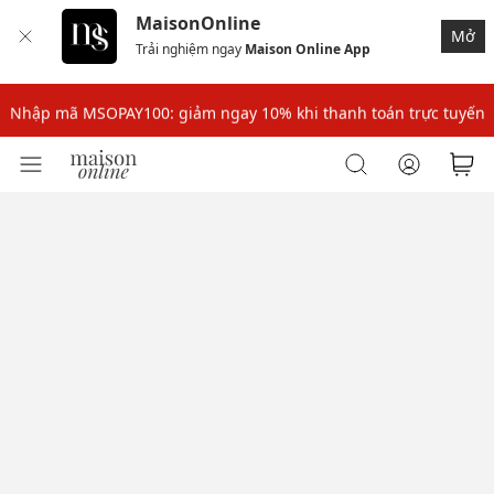
MaisonOnline
Mở
Trải nghiệm ngay
Maison Online App
Nhập mã: MSOXINCHAO - Giảm 10% đơn đầu cho thành viên mới!
Nhập mã MSOPAY100: giảm ngay 10% khi thanh toán trực tuyến
Nhập mã: MSOXINCHAO - Giảm 10% đơn đầu cho thành viên mới!
Nhập mã MSOPAY100: giảm ngay 10% khi thanh toán trực tuyến
Nhập mã: MSOXINCHAO - Giảm 10% đơn đầu cho thành viên mới!