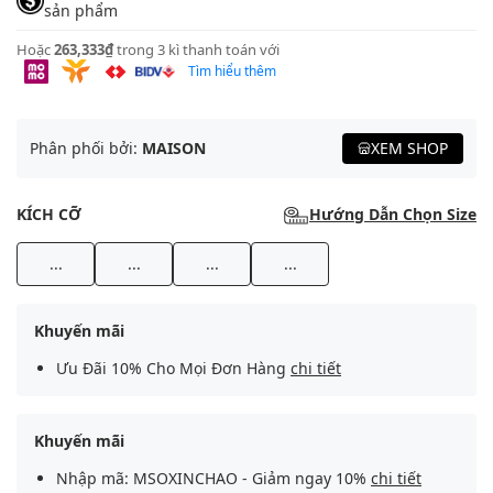
sản phẩm
Hoặc
263,333₫
trong 3 kì thanh toán với
Tìm hiểu thêm
Phân phối bởi:
MAISON
XEM SHOP
KÍCH CỠ
Hướng Dẫn Chọn Size
...
...
...
...
Khuyến mãi
Ưu Đãi 10% Cho Mọi Đơn Hàng
chi tiết
Khuyến mãi
Nhập mã: MSOXINCHAO - Giảm ngay 10%
chi tiết