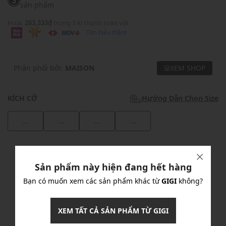
sản phẩm
Hoặc
263,333₫
trong 3 kì thanh toán với
Tìm hiểu thêm
Phân phối bởi:
MAISON
XEM SHOP
KÍCH CỠ
Hướng Dẫn Chọn Size
...
...
...
...
Khuyến mãi
Sản phẩm này hiện đang hết hàng
Ưu Đãi 10% Cho Mọi Đơn Hàng
chi tiết
Bạn có muốn xem các sản phẩm khác từ
GIGI
không?
Khuyến mãi
XEM TẤT CẢ SẢN PHẨM TỪ GIGI
Nhập mã: MSOXINCHAO - Giảm ngay 10%
chi tiết