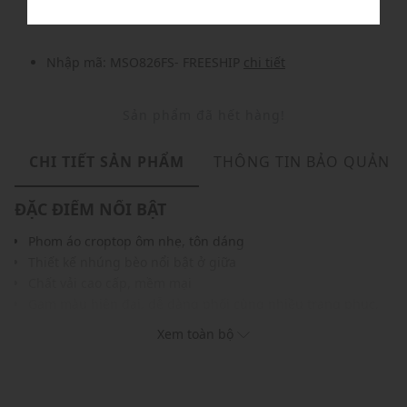
Nhập mã: MSO826FS- FREESHIP
chi tiết
Sản phẩm đã hết hàng!
CHI TIẾT SẢN PHẨM
THÔNG TIN BẢO QUẢN
ĐẶC ĐIỂM NỔI BẬT
Phom áo croptop ôm nhẹ, tôn dáng
Thiết kế nhúng bèo nổi bật ở giữa
Chất vải cao cấp, mềm mại
Gam màu hiện đại, dễ dàng phối cùng nhiều trang phục,
phụ kiện khác nhau
Xem toàn bộ
THÔNG TIN SẢN PHẨM
Thương hiệu:
Gigi
Xuất xứ thương hiệu: Việt Nam