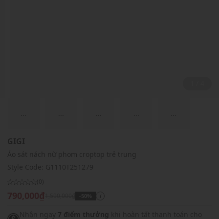
2 / 4
...
...
...
...
...
GIGI
Áo sát nách nữ phom croptop trẻ trung
Style Code:
G1110T251279
(0)
790,000₫
1,590,000₫
-50%
i
Nhận ngay
7 điểm thưởng
khi hoàn tất thanh toán cho