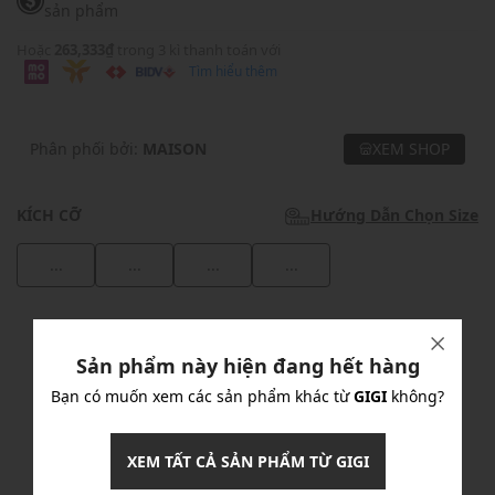
sản phẩm
Hoặc
263,333₫
trong 3 kì thanh toán với
Tìm hiểu thêm
Phân phối bởi:
MAISON
XEM SHOP
KÍCH CỠ
Hướng Dẫn Chọn Size
...
...
...
...
Khuyến mãi
Sản phẩm này hiện đang hết hàng
Ưu Đãi 10% Cho Mọi Đơn Hàng
chi tiết
Bạn có muốn xem các sản phẩm khác từ
GIGI
không?
Khuyến mãi
XEM TẤT CẢ SẢN PHẨM TỪ GIGI
Nhập mã: MSOXINCHAO - Giảm ngay 10%
chi tiết