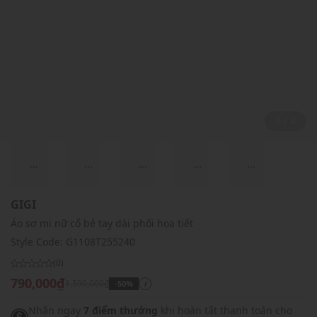
2 / 4
...
...
...
...
...
GIGI
Áo sơ mi nữ cổ bẻ tay dài phối họa tiết
Style Code:
G1108T255240
(0)
790,000₫
1,590,000₫
-50%
i
Nhận ngay
7 điểm thưởng
khi hoàn tất thanh toán cho