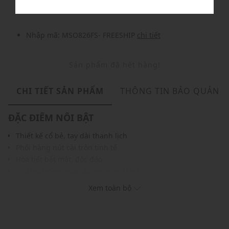
Nhập mã: MSO826FS- FREESHIP
chi tiết
Sản phẩm đã hết hàng!
CHI TIẾT SẢN PHẨM
THÔNG TIN BẢO QUẢN
ĐẶC ĐIỂM NỔI BẬT
Thiết kế cổ bẻ, tay dài thanh lịch
Phối hàng nút cài tròn tinh tế
Họa tiết bắt mắt, độc đáo
Chất vải mềm mại, đường may tỉ mỉ
Gam màu hiện đại, dễ dàng phối cùng nhiều trang phục,
Xem toàn bộ
phụ kiện khác nhau
THÔNG TIN SẢN PHẨM
Thương hiệu:
Gigi