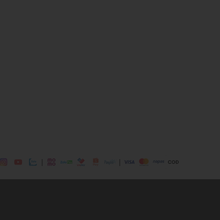
0% Cotton
 mái
ịp: Đi chơi, đi làm....
dụng được tất cả các mùa trong năm
|
|