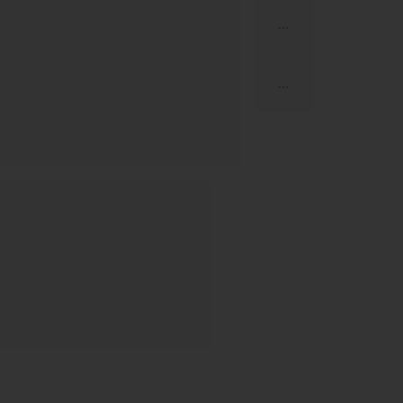
...
...