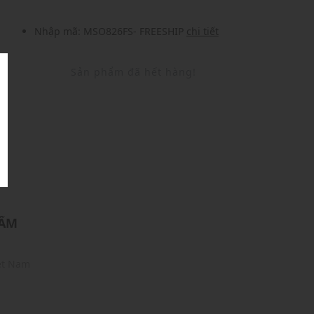
Nhập mã: MSO826FS- FREESHIP
chi tiết
Sản phẩm đã hết hàng!
U
HẨM
iệt Nam