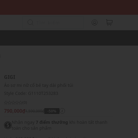
i
GIGI
Áo sơ mi nữ cổ bẻ tay dài phối túi
Style Code:
G1110T253283
(0)
790,000₫
1,590,000₫
-50%
i
Nhận ngay
7 điểm thưởng
khi hoàn tất thanh
toán cho sản phẩm