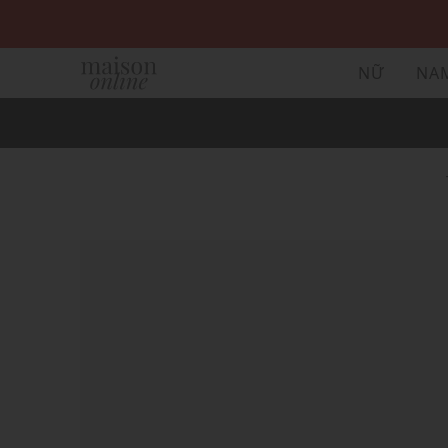
NỮ
NA