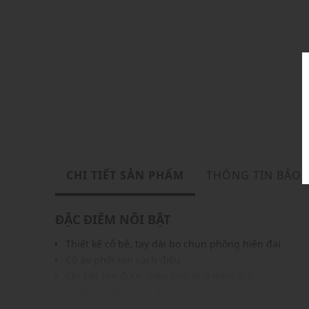
CHI TIẾT SẢN PHẨM
THÔNG TIN BẢO
ĐẶC ĐIỂM NỔI BẬT
Thiết kế cổ bẻ, tay dài bo chun phồng hiện đại
Cổ áo phối ren cách điệu
Chi tiết ren được thêu tinh tế ở ngực trái
Chất vải mềm mại, đường may tỉ mỉ
Gam màu hiện đại, dễ dàng phối cùng nhiều trang 