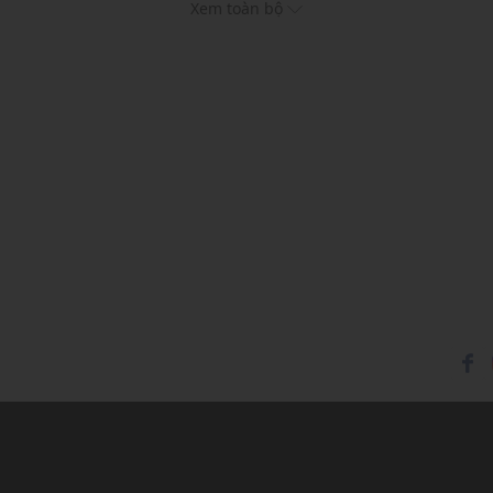
Xem toàn bộ
Chất liệu: 50% Linen, 5
Cổ bẻ, tay dài
Hoạ tiết: Trơn một màu
Phom áo: Vừa vặn, thoải
Thích hợp mặc trong các d
Xu hướng theo mùa: Sử 