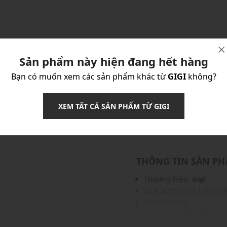
Sản phẩm này hiện đang hết hàng
Bạn có muốn xem các sản phẩm khác từ
GIGI
không?
XEM TẤT CẢ SẢN PHẨM TỪ GIGI
 QUẢN
GIAO HÀNG & ĐỔI TRẢ
VỀ THƯƠNG HIỆ
THÔNG TIN SẢN P
Thương hiệu:
Gigi
Xuất xứ thương hiệu: V
Giới tính: Nữ
Kiểu dáng:
Áo sơ mi
phục, phụ kiện khác nhau
Màu sắc: White