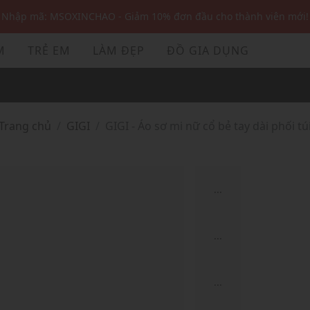
Nhập mã: MSOXINCHAO - Giảm 10% đơn đầu cho thành viên mới!
Nhập mã MSOPAY100: giảm ngay 10% khi thanh toán trực tuyến
M
TRẺ EM
LÀM ĐẸP
ĐỒ GIA DỤNG
Nhập mã: MSOXINCHAO - Giảm 10% đơn đầu cho thành viên mới!
Trang chủ
GIGI
GIGI - Áo sơ mi nữ cổ bẻ tay dài phối tú
...
...
...