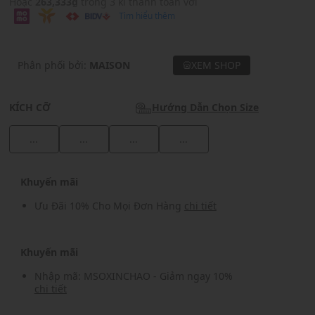
Hoặc
263,333₫
trong 3 kì thanh toán với
Tìm hiểu thêm
Phân phối bởi:
MAISON
XEM SHOP
KÍCH CỠ
Hướng Dẫn Chọn Size
...
...
...
...
Khuyến mãi
Ưu Đãi 10% Cho Mọi Đơn Hàng
chi tiết
Khuyến mãi
Nhập mã: MSOXINCHAO - Giảm ngay 10%
chi tiết