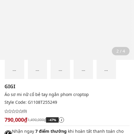
2 / 4
...
...
...
...
...
GIGI
Áo sơ mi nữ cổ bẻ tay ngắn phom croptop
Style Code:
G1108T255249
(0)
790,000₫
1,490,000₫
-47%
i
Nhận ngay
7 điểm thưởng
khi hoàn tất thanh toán cho