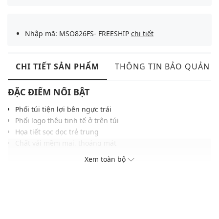
Nhập mã: MSO826FS- FREESHIP
chi tiết
CHI TIẾT SẢN PHẨM
THÔNG TIN BẢO QUẢN
ĐẶC ĐIỂM NỔI BẬT
Phối túi tiện lợi bên ngực trái
Phối logo thêu tinh tế ở trên túi
Họa tiết sọc dọc trẻ trung
Chất vải mềm mại, thoáng mát
Gam màu hiện đại, dễ dàng phối cùng nhiều trang phục,
Xem toàn bộ
phụ kiện khác nhau
THÔNG TIN SẢN PHẨM
Thương hiệu:
Gigi
Xuất xứ thương hiệu: Việt Nam