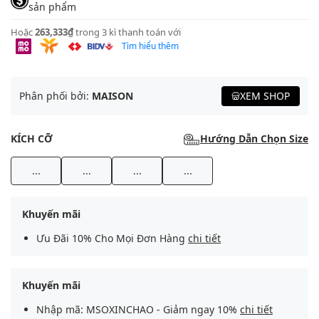
sản phẩm
Hoặc
263,333₫
trong 3 kì thanh toán với
Tìm hiểu thêm
Phân phối bởi:
MAISON
XEM SHOP
KÍCH CỠ
Hướng Dẫn Chọn Size
...
...
...
...
Khuyến mãi
Ưu Đãi 10% Cho Mọi Đơn Hàng
chi tiết
Khuyến mãi
Nhập mã: MSOXINCHAO - Giảm ngay 10%
chi tiết