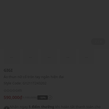
2 / 4
...
...
...
...
...
GIGI
Áo thun nữ cổ tròn tay ngắn hiện đại
Style Code:
G1211T243202
(0)
590,000₫
1,190,000₫
-50%
i
Nhận ngay
5 điểm thưởng
khi hoàn tất thanh toán cho