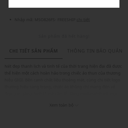
Nhập mã: MSO826FS- FREESHIP
chi tiết
Sản phẩm đã hết hàng!
CHI TIẾT SẢN PHẨM
THÔNG TIN BẢO QUẢN
Nét đẹp thanh lịch và tinh tế của thời trang hiện đại đã được
thể hiện một cách hoàn hảo trong chiếc áo thun của thương
hiệu GIGI. Bên cạnh chất liệu thoáng mát, cùng chi tiết logo
thương hiệu sang trọng, chiếc áo không chỉ mang đến vẻ
đẹp gọn gàng, tinh tế mà còn dễ dàng mix&match với mọi
loại trang phục.
Xem toàn bộ
Thương hiệu: GIGI
Xuất xứ: Việt Nam
Giới tính: Nữ