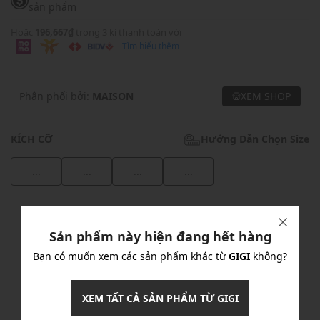
sản phẩm
Hoặc
196,667₫
trong 3 kì thanh toán với
Tìm hiểu thêm
Phân phối bởi:
MAISON
XEM SHOP
KÍCH CỠ
Hướng Dẫn Chọn Size
...
...
...
...
Khuyến mãi
Sản phẩm này hiện đang hết hàng
Ưu Đãi 10% Cho Mọi Đơn Hàng
chi tiết
Bạn có muốn xem các sản phẩm khác từ
GIGI
không?
Khuyến mãi
XEM TẤT CẢ SẢN PHẨM TỪ GIGI
Nhập mã: MSOXINCHAO - Giảm ngay 10%
chi tiết