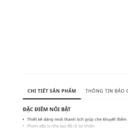
CHI TIẾT SẢN PHẨM
THÔNG TIN BẢO
ĐẶC ĐIỂM NỔI BẬT
Thiết kế dáng midi thanh lịch giúp che khuyết điểm
Phom xếp ly nhẹ tạo độ rũ tự nhiên