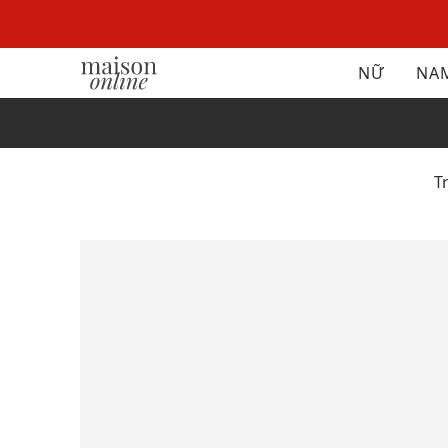
NỮ
NA