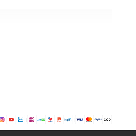
 Viscose
ịp: Đi chơi, dự tiệc....
dụng được tất cả các mùa trong năm
|
|