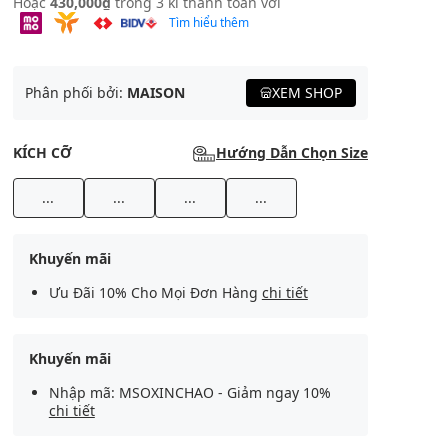
Hoặc
430,000₫
trong 3 kì thanh toán với
Tìm hiểu thêm
Phân phối bởi:
MAISON
XEM SHOP
KÍCH CỠ
Hướng Dẫn Chọn Size
...
...
...
...
Khuyến mãi
Ưu Đãi 10% Cho Mọi Đơn Hàng
chi tiết
Khuyến mãi
Nhập mã: MSOXINCHAO - Giảm ngay 10%
chi tiết