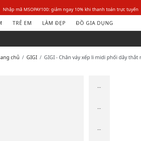
Nhập mã MSOPAY100: giảm ngay 10% khi thanh toán trực tuyến
Nhập mã: MSOXINCHAO - Giảm 10% đơn đầu cho thành viên mới!
M
TRẺ EM
LÀM ĐẸP
ĐỒ GIA DỤNG
Nhập mã MSOPAY100: giảm ngay 10% khi thanh toán trực tuyến
Nhập mã: MSOXINCHAO - Giảm 10% đơn đầu cho thành viên mới!
Trang chủ
GIGI
GIGI - Chân váy xếp li midi phối dây thắt
...
...
...