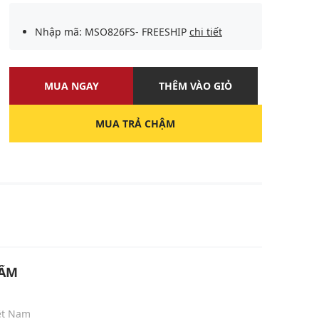
Nhập mã: MSO826FS- FREESHIP
chi tiết
MUA NGAY
THÊM VÀO GIỎ
MUA TRẢ CHẬM
U
HẨM
iệt Nam