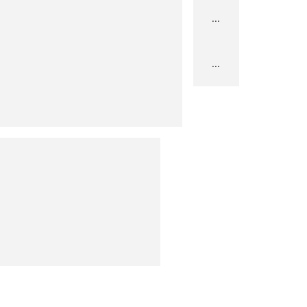
...
...