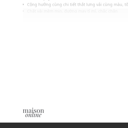
Cộng hưởng cùng chi tiết thắt lưng vải cùng màu, t
Chất vải mềm mịn, đường may tỉ mỉ, chắc chắn
Màu sắc dễ phối với nhiều trang phục, phụ kiện