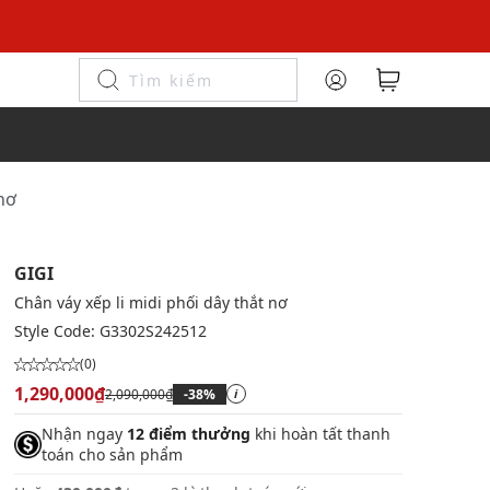
 nơ
GIGI
Chân váy xếp li midi phối dây thắt nơ
Style Code:
G3302S242512
(0)
1,290,000₫
2,090,000₫
-38%
i
Nhận ngay
12 điểm thưởng
khi hoàn tất thanh
toán cho sản phẩm