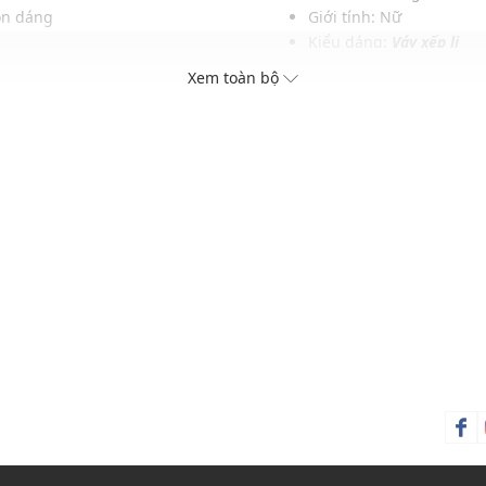
ôn dáng
Giới tính: Nữ
Kiểu dáng:
Váy xếp li
Màu sắc: Black
Xem toàn bộ
Chất liệu: 60% Poly, 40%
Hoạ tiết: Monogram
Thích hợp mặc trong các d
Xu hướng theo mùa: Sử 