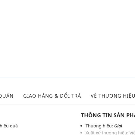
 QUẢN
GIAO HÀNG & ĐỔI TRẢ
VỀ THƯƠNG HIỆ
THÔNG TIN SẢN P
 hiệu quả
Thương hiệu:
Gigi
Xuất xứ thương hiệu: V