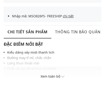
Nhập mã: MSO826FS- FREESHIP
chi tiết
CHI TIẾT SẢN PHẨM
THÔNG TIN BẢO QUẢN
ĐẶC ĐIỂM NỔI BẬT
Kiểu dáng váy midi
thanh lịch
Đường may tỉ mỉ, chắc chắn
Lưng thun thoải mái
Chất vải tạo độ phồng tự nhiên
Màu sắc trung tính, dễ dàng kết hợp với các loại trang
Xem toàn bộ
phục, phụ kiện khác
THÔNG TIN SẢN PHẨM
Thương hiệu:
Gigi
Xuất xứ thương hiệu: Việt Nam