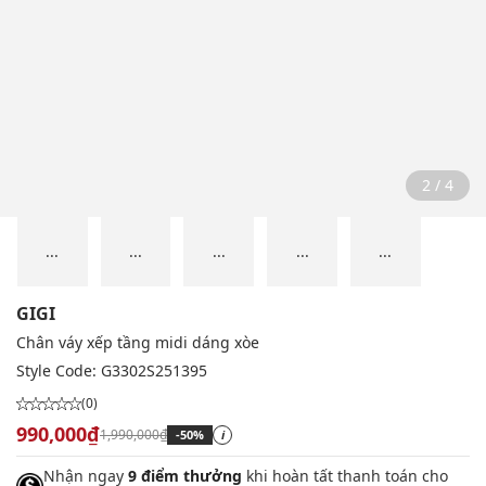
2 / 4
...
...
...
...
...
GIGI
Chân váy xếp tầng midi dáng xòe
Style Code:
G3302S251395
(0)
990,000₫
1,990,000₫
-50%
i
Nhận ngay
9 điểm thưởng
khi hoàn tất thanh toán cho