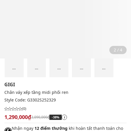
2 / 4
...
...
...
...
...
GIGI
Chân váy xếp tầng midi phối ren
Style Code:
G3302S252329
(0)
1,290,000₫
2,090,000₫
-38%
i
Nhận ngay
12 điểm thưởng
khi hoàn tất thanh toán cho