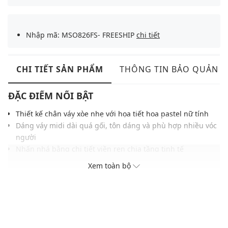
Nhập mã: MSO826FS- FREESHIP
chi tiết
CHI TIẾT SẢN PHẨM
THÔNG TIN BẢO QUẢN
ĐẶC ĐIỂM NỔI BẬT
Thiết kế chân váy xòe nhẹ với họa tiết hoa pastel nữ tính
Dáng váy midi dài quá gối, tôn dáng và phù hợp nhiều vóc
người
Nhấn nhá bằng chi tiết viền ren chia tầng tinh tế
Chất vải mềm mại, co giãn tốt, dễ chịu khi mặc
Xem toàn bộ
Tông màu hồng phấn phối tím mang đậm cảm hứng mùa
xuân
Màu sắc dễ phối với nhiều trang phục, phụ kiện
THÔNG TIN SẢN PHẨM