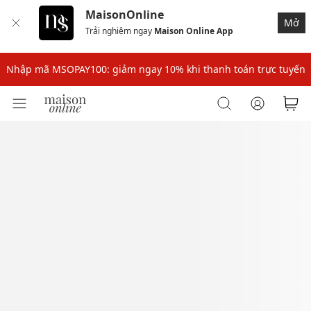
MaisonOnline
Mở
Trải nghiệm ngay
Maison Online App
Nhập mã: MSOXINCHAO - Giảm 10% đơn đầu cho thành viên mới!
Nhập mã MSOPAY100: giảm ngay 10% khi thanh toán trực tuyến
Nhập mã: MSOXINCHAO - Giảm 10% đơn đầu cho thành viên mới!
Nhập mã MSOPAY100: giảm ngay 10% khi thanh toán trực tuyến
Nhập mã: MSOXINCHAO - Giảm 10% đơn đầu cho thành viên mới!