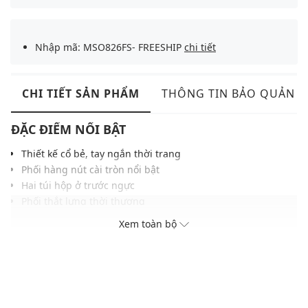
Nhập mã: MSO826FS- FREESHIP
chi tiết
CHI TIẾT SẢN PHẨM
THÔNG TIN BẢO QUẢN
ĐẶC ĐIỂM NỔI BẬT
Thiết kế cổ bẻ, tay ngắn thời trang
Phối hàng nút cài tròn nổi bật
Hai túi hộp ở trước ngực
Phối thắt lưng thời thượng
Chiết eo nhẹ tôn dáng
Xem toàn bộ
Chất vải mềm mịn, đường may tỉ mỉ, chắc chắn
Màu sắc dễ phối với nhiều trang phục, phụ kiện
THÔNG TIN SẢN PHẨM
Thương hiệu:
Gigi