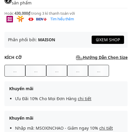
sản phẩm
Hoặc
430,000₫
trong 3 kì thanh toán với
Tìm hiểu thêm
Phân phối bởi:
MAISON
XEM SHOP
KÍCH CỠ
Hướng Dẫn Chọn Size
...
...
...
...
...
Khuyến mãi
Ưu Đãi 10% Cho Mọi Đơn Hàng
chi tiết
Khuyến mãi
Nhập mã: MSOXINCHAO - Giảm ngay 10%
chi tiết