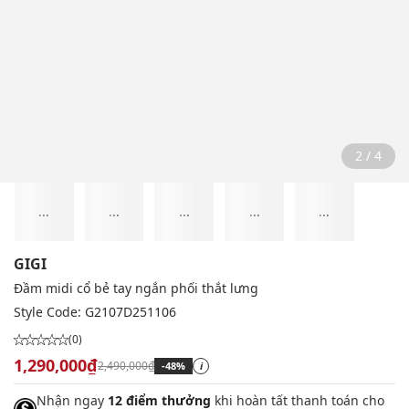
2 / 4
...
...
...
...
...
GIGI
Đầm midi cổ bẻ tay ngắn phối thắt lưng
Style Code:
G2107D251106
(0)
1,290,000₫
2,490,000₫
-48%
i
Nhận ngay
12 điểm thưởng
khi hoàn tất thanh toán cho