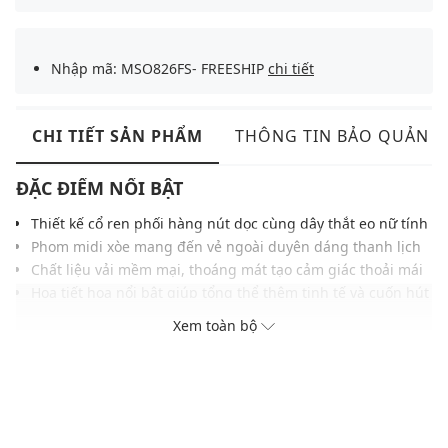
Nhập mã: MSO826FS- FREESHIP
chi tiết
CHI TIẾT SẢN PHẨM
THÔNG TIN BẢO QUẢN
ĐẶC ĐIỂM NỔI BẬT
Thiết kế cổ ren phối hàng nút dọc cùng dây thắt eo nữ tính
Phom midi xòe mang đến vẻ ngoài duyên dáng thanh lịch
Chất liệu vải mềm mại, thoáng mát tạo cảm giác thoải mái
Họa tiết hoa nổi bật giúp tổng thể thêm tinh tế và cuốn hút
Chi tiết bèo vai tạo điểm nhấn hài hòa giữ phom dáng đẹp
Xem toàn bộ
Tông màu trung tính dễ dàng ứng dụng trong nhiều sự
kiện
Phù hợp phối cùng giày bệt, sandals hoặc giày cao gót
THÔNG TIN SẢN PHẨM