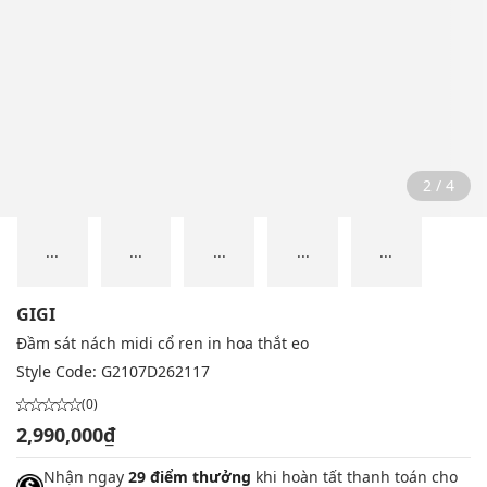
2 / 4
...
...
...
...
...
GIGI
Đầm sát nách midi cổ ren in hoa thắt eo
Style Code:
G2107D262117
(0)
2,990,000₫
Nhận ngay
29 điểm thưởng
khi hoàn tất thanh toán cho