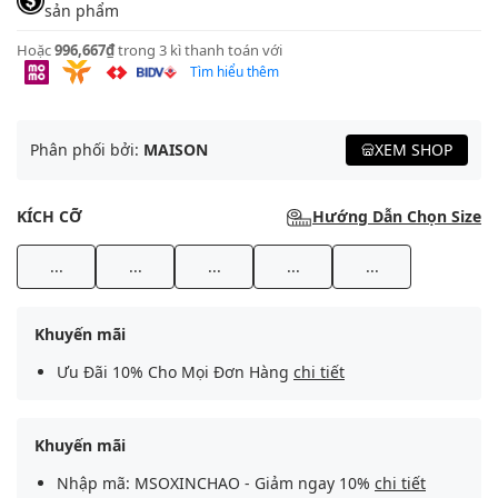
sản phẩm
Hoặc
996,667₫
trong 3 kì thanh toán với
Tìm hiểu thêm
Phân phối bởi:
MAISON
XEM SHOP
KÍCH CỠ
Hướng Dẫn Chọn Size
...
...
...
...
...
Khuyến mãi
Ưu Đãi 10% Cho Mọi Đơn Hàng
chi tiết
Khuyến mãi
Nhập mã: MSOXINCHAO - Giảm ngay 10%
chi tiết