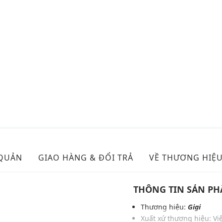
 QUẢN
GIAO HÀNG & ĐỔI TRẢ
VỀ THƯƠNG HIỆ
THÔNG TIN SẢN P
Thương hiệu:
Gigi
Xuất xứ thương hiệu: V