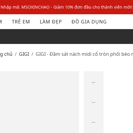
Nhập mã: MSOXINCHAO - Giảm 10% đơn đầu cho thành viên mới!
Nhập mã MSOPAY100: giảm ngay 10% khi thanh toán trực tuyến
M
TRẺ EM
LÀM ĐẸP
ĐỒ GIA DỤNG
Nhập mã: MSOXINCHAO - Giảm 10% đơn đầu cho thành viên mới!
ng chủ
GIGI
GIGI - Đầm sát nách midi cổ tròn phối bèo
...
...
...