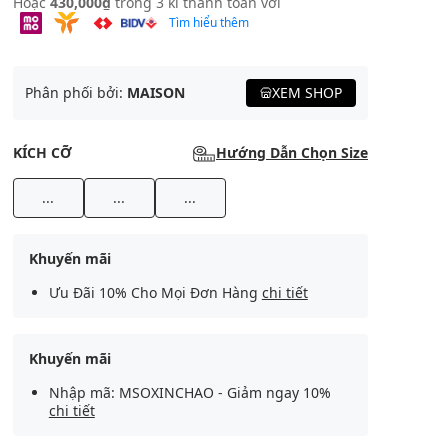
Hoặc
430,000₫
trong 3 kì thanh toán với
Tìm hiểu thêm
Phân phối bởi:
MAISON
XEM SHOP
KÍCH CỠ
Hướng Dẫn Chọn Size
...
...
...
Khuyến mãi
Ưu Đãi 10% Cho Mọi Đơn Hàng
chi tiết
Khuyến mãi
Nhập mã: MSOXINCHAO - Giảm ngay 10%
chi tiết