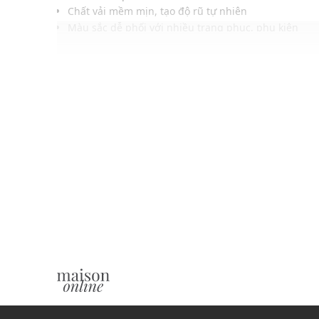
Chất vải mềm mịn, tạo độ rũ tự nhiên
Màu sắc dễ phối với nhiều trang phục, phụ kiện