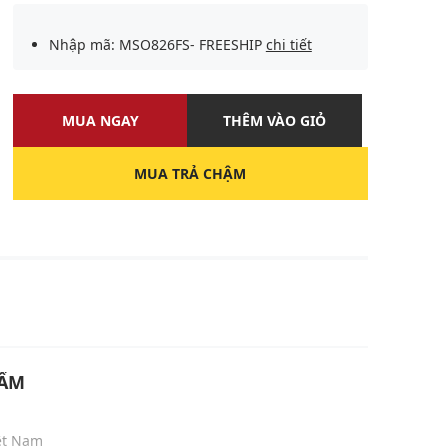
Nhập mã: MSO826FS- FREESHIP
chi tiết
MUA NGAY
THÊM VÀO GIỎ
MUA TRẢ CHẬM
U
HẨM
iệt Nam