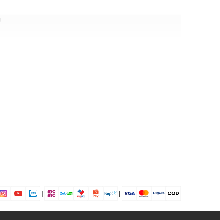
h
 Nylon
ịp: Đi chơi, dự tiệc....
dụng được tất cả các mùa trong năm
|
|