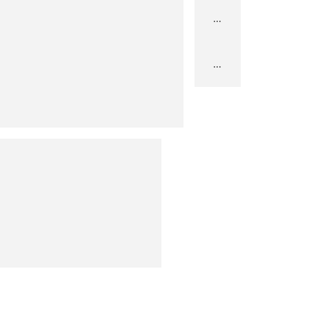
...
...