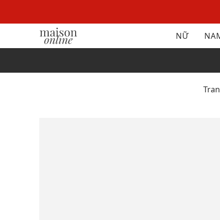
NỮ
NA
Tra