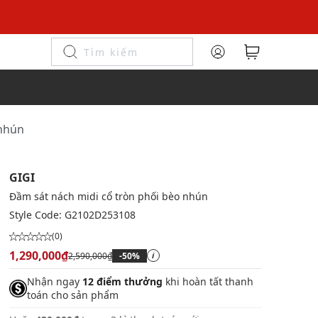
 nhún
GIGI
Đầm sát nách midi cổ tròn phối bèo nhún
Style Code:
G2102D253108
(0)
1,290,000₫
2,590,000₫
-50%
i
Nhận ngay
12 điểm thưởng
khi hoàn tất thanh
toán cho sản phẩm