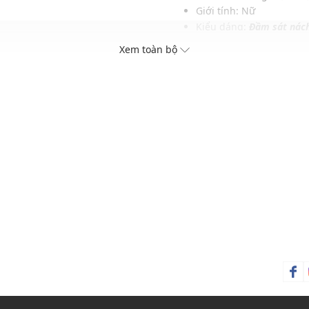
Giới tính: Nữ
Kiểu dáng:
Đầm sát nác
Màu sắc: Yellow
Xem toàn bộ
Chất liệu: 70% Poly, 30%
Hoạ tiết: Trơn một màu
Thích hợp mặc trong các d
Xu hướng theo mùa: Sử 