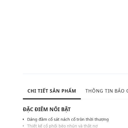
CHI TIẾT SẢN PHẨM
THÔNG TIN BẢO
ĐẶC ĐIỂM NỔI BẬT
Dáng đầm cổ sát nách cổ tròn thời thượng
Thiết kế cổ phối bèo nhún và thắt nơ