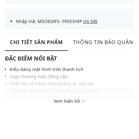
Nhập mã: MSO826FS- FREESHIP
chi tiết
CHI TIẾT SẢN PHẨM
THÔNG TIN BẢO QUẢN
ĐẶC ĐIỂM NỔI BẬT
Kiểu dáng mặt hình tròn thanh lịch
Logo thương hiệu đẳng cấp
Chất liệu vỏ bằng thép không gỉ cao cấp
Thiết kế màn hình số màu đen sang trọng
Khả năng chống nước ở độ sâu 30m
Xem toàn bộ
ĐIỀU KIỆN BẢO HÀNH
Bảo hành thân máy đồng hồ thời hạn 4 năm tại Việt nam và
quốc tế (02 năm đầu miễn phí, 02 năm sau bảo hành có tính
phí tùy theo tình trạng máy)