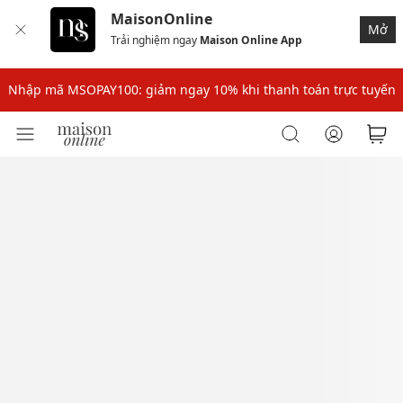
MaisonOnline
Mở
Trải nghiệm ngay
Maison Online App
Nhập mã: MSOXINCHAO - Giảm 10% đơn đầu cho thành viên mới!
Nhập mã MSOPAY100: giảm ngay 10% khi thanh toán trực tuyến
Nhập mã: MSOXINCHAO - Giảm 10% đơn đầu cho thành viên mới!
Nhập mã MSOPAY100: giảm ngay 10% khi thanh toán trực tuyến
Nhập mã: MSOXINCHAO - Giảm 10% đơn đầu cho thành viên mới!