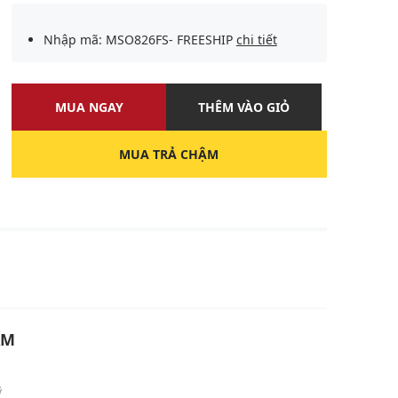
Nhập mã: MSO826FS- FREESHIP
chi tiết
MUA NGAY
THÊM VÀO GIỎ
MUA TRẢ CHẬM
U
ẨM
ỹ