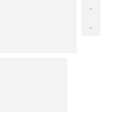
...
...