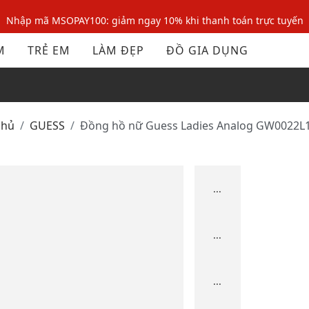
Nhập mã MSOPAY100: giảm ngay 10% khi thanh toán trực tuyến
Nhập mã: MSOXINCHAO - Giảm 10% đơn đầu cho thành viên mới!
M
TRẺ EM
LÀM ĐẸP
ĐỒ GIA DỤNG
Nhập mã MSOPAY100: giảm ngay 10% khi thanh toán trực tuyến
Nhập mã: MSOXINCHAO - Giảm 10% đơn đầu cho thành viên mới!
chủ
GUESS
Đồng hồ nữ Guess Ladies Analog GW0022
...
...
...