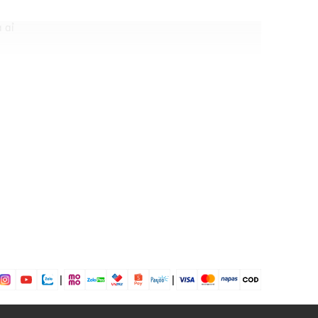
 gỉ
ng gỉ
òn
 độ sâu: 30m
ịp: Đi làm, đi chơi, đi tiệc
|
|