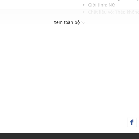
Giới tính: Nữ
Chất liệu vỏ: Thép không
Chất liệu dây: Thép khô
Xem toàn bộ
Hình dạng mặt: Hình tr
Loại khóa: Khóa bấm
m và quốc tế (02 năm đầu
Mặt số: Kim
h trạng máy)
Màu mặt số: Bạc
ện đi kèm
Màu dây đeo: Bạc
Đường kính: 30mm
Khả năng kháng nước ở
Thích hợp đeo trong các d