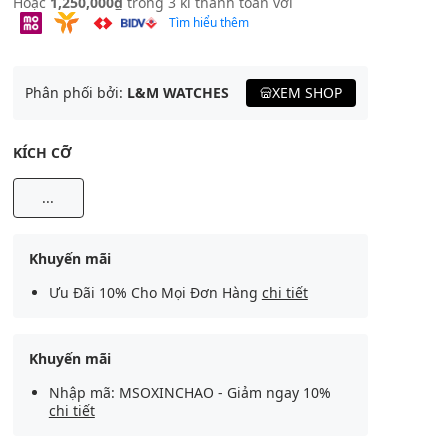
Hoặc
1,250,000₫
trong 3 kì thanh toán với
Tìm hiểu thêm
Phân phối bởi:
L&M WATCHES
XEM SHOP
KÍCH CỠ
...
Khuyến mãi
Ưu Đãi 10% Cho Mọi Đơn Hàng
chi tiết
Khuyến mãi
Nhập mã: MSOXINCHAO - Giảm ngay 10%
chi tiết