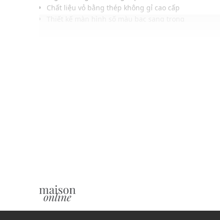
Chất liệu vỏ bằng thép không gỉ cao cấp
Thiết kế màn hình số màu bạc sang trọng
Khả năng chống nước ở độ sâu 30m
ĐIỀU KIỆN BẢO HÀNH
Bảo hành thân máy đồng hồ thời hạn 4 năm tại Việt na
miễn phí, 02 năm sau bảo hành có tính phí tùy theo tìn
Không áp dụng bảo hành với dây đồng hồ và các phụ ki