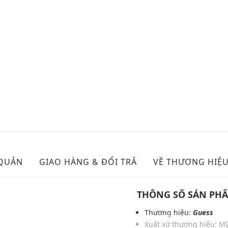
 QUẢN
GIAO HÀNG & ĐỔI TRẢ
VỀ THƯƠNG HIỆ
THÔNG SỐ SẢN PH
Thương hiệu:
Guess
Xuất xứ thương hiệu: M