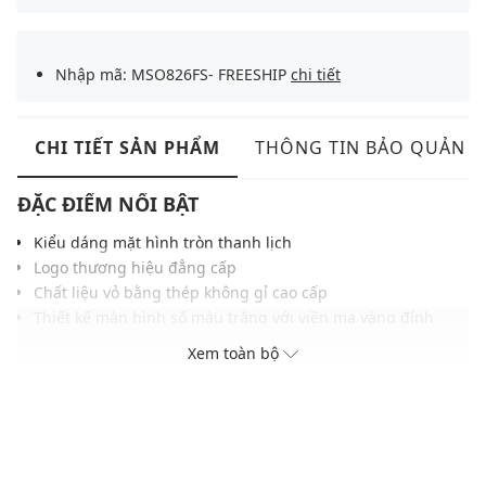
Nhập mã: MSO826FS- FREESHIP
chi tiết
CHI TIẾT SẢN PHẨM
THÔNG TIN BẢO QUẢN
ĐẶC ĐIỂM NỔI BẬT
Kiểu dáng mặt hình tròn thanh lịch
Logo thương hiệu đẳng cấp
Chất liệu vỏ bằng thép không gỉ cao cấp
Thiết kế màn hình số màu trắng với viền mạ vàng đính
đá sang trọng
Xem toàn bộ
Khả năng chống nước ở độ sâu 30m
ĐIỀU KIỆN BẢO HÀNH
Bảo hành thân máy đồng hồ thời hạn 4 năm tại Việt nam và
quốc tế (02 năm đầu miễn phí, 02 năm sau bảo hành có tính