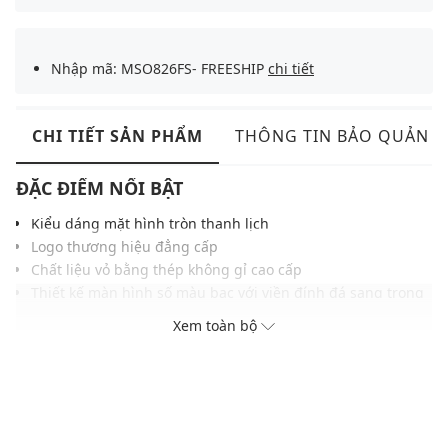
Nhập mã: MSO826FS- FREESHIP
chi tiết
CHI TIẾT SẢN PHẨM
THÔNG TIN BẢO QUẢN
ĐẶC ĐIỂM NỔI BẬT
Kiểu dáng mặt hình tròn thanh lịch
Logo thương hiệu đẳng cấp
Chất liệu vỏ bằng thép không gỉ cao cấp
Thiết kế màn hình số màu bạc với viền đính đá sang trọng
Khả năng chống nước ở độ sâu 30m
Xem toàn bộ
ĐIỀU KIỆN BẢO HÀNH
Bảo hành thân máy đồng hồ thời hạn 4 năm tại Việt nam và
quốc tế (02 năm đầu miễn phí, 02 năm sau bảo hành có tính
phí tùy theo tình trạng máy)