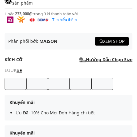
sản phẩm
Hoặc
233,000₫
trong 3 kì thanh toán với
Tìm hiểu thêm
Phân phối bởi:
MAISON
XEM SHOP
KÍCH CỠ
Hướng Dẫn Chọn Size
EU
UK
BR
...
...
...
...
...
Khuyến mãi
Ưu Đãi 10% Cho Mọi Đơn Hàng
chi tiết
Khuyến mãi