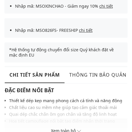
Nhập mã: MSOXINCHAO - Giảm ngay 10%
chi tiết
Nhập mã: MSO826FS- FREESHIP
chi tiết
*Hệ thống tự động chuyển đổi size Quý khách đặt về
mặc định EU
CHI TIẾT SẢN PHẨM
THÔNG TIN BẢO QUẢN
ĐẶC ĐIỂM NỔI BẬT
Thiết kế dép kẹp mang phong cách cá tính và năng động
Chất liệu cao su mềm nhẹ giúp tạo cảm giác thoải mái
Quai dép chắc chắn ôm gọn chân và tăng độ linh hoạt
Họa tiết camouflage nổi bật tạo điểm nhấn thời trang
Bề mặt đế vân nổi giúp tăng độ bám, hạn chế trơn trượt
Xem toàn bộ