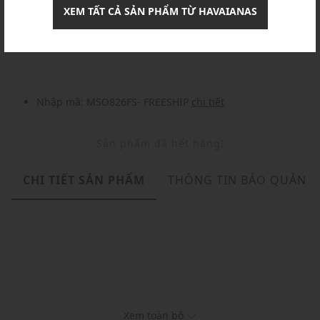
XEM TẤT CẢ SẢN PHẨM TỪ HAVAIANAS
Khuyến mãi
Nhập mã: MSOXINCHAO - Giảm ngay 10%
chi tiết
Nhập mã: MSO826FS- FREESHIP
chi tiết
Sản phẩm đã hết hàng!
CHI TIẾT SẢN PHẨM
THÔNG TIN BẢO QUẢN
Xem toàn bộ