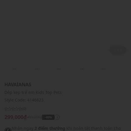
1 / 1
...
...
...
...
...
HAVAIANAS
Dép kẹp trẻ em Kids Top Pets
Style Code:
4146823
(0)
299,000₫
499,000₫
-40%
i
Nhận ngay
2 điểm thưởng
khi hoàn tất thanh toán cho