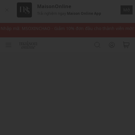
MaisonOnline
Nhập mã MSOPAY100: giảm ngay 10% khi thanh toán trực tuyến
Mở
Trải nghiệm ngay
Maison Online App
Nhập mã: MSOXINCHAO - Giảm 10% đơn đầu cho thành viên mới!
Nhập mã MSOPAY100: giảm ngay 10% khi thanh toán trực tuyến
Nhập mã: MSOXINCHAO - Giảm 10% đơn đầu cho thành viên mới!