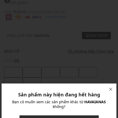
sản phẩm
Hoặc
99,667₫
trong 3 kì thanh toán với
Tìm hiểu thêm
Phân phối bởi:
MAISON
XEM SHOP
KÍCH CỠ
Hướng Dẫn Chọn Size
EU
UK
BR
...
...
...
...
...
...
...
Sản phẩm này hiện đang hết hàng
Khuyến mãi
Bạn có muốn xem các sản phẩm khác từ
HAVAIANAS
không?
Ưu Đãi 10% Cho Mọi Đơn Hàng
chi tiết