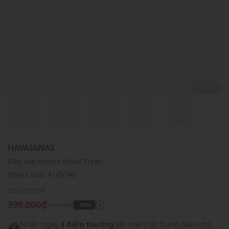
1 / 1
...
...
...
...
...
HAVAIANAS
Dép kẹp unisex Brasil Fresh
Style Code:
4145745
(0)
399,000₫
749,000₫
-47%
i
Nhận ngay
3 điểm thưởng
khi hoàn tất thanh toán cho