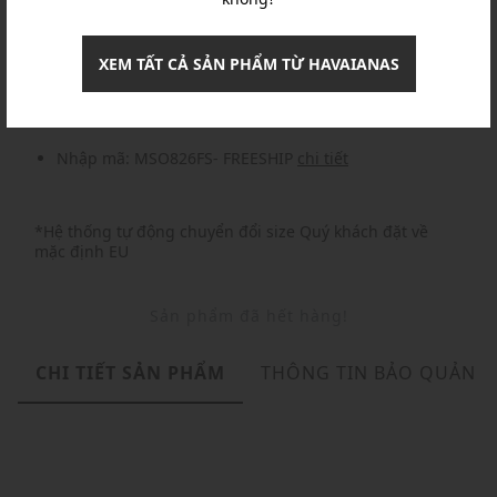
Khuyến mãi
XEM TẤT CẢ SẢN PHẨM TỪ HAVAIANAS
Nhập mã: MSOXINCHAO - Giảm ngay 10%
chi tiết
Nhập mã: MSO826FS- FREESHIP
chi tiết
*Hệ thống tự động chuyển đổi size Quý khách đặt về
mặc định EU
Sản phẩm đã hết hàng!
CHI TIẾT SẢN PHẨM
THÔNG TIN BẢO QUẢN