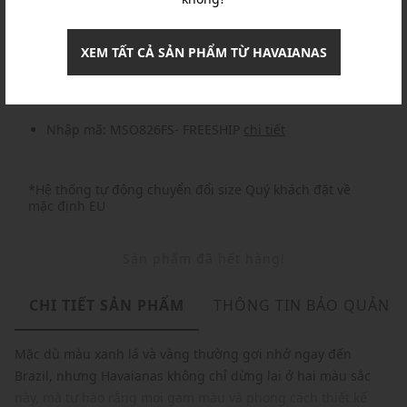
Khuyến mãi
XEM TẤT CẢ SẢN PHẨM TỪ HAVAIANAS
Nhập mã: MSOXINCHAO - Giảm ngay 10%
chi tiết
Nhập mã: MSO826FS- FREESHIP
chi tiết
*Hệ thống tự động chuyển đổi size Quý khách đặt về
mặc định EU
Sản phẩm đã hết hàng!
CHI TIẾT SẢN PHẨM
THÔNG TIN BẢO QUẢN
Mặc dù màu xanh lá và vàng thường gợi nhớ ngay đến
Brazil, nhưng Havaianas không chỉ dừng lại ở hai màu sắc
này, mà tự hào rằng mọi gam màu và phong cách thiết kế