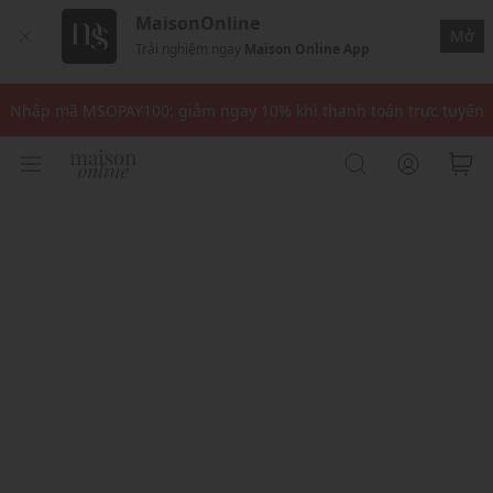
MaisonOnline
Mở
Trải nghiệm ngay
Maison Online App
Nhập mã: MSOXINCHAO - Giảm 10% đơn đầu cho thành viên mới!
Nhập mã MSOPAY100: giảm ngay 10% khi thanh toán trực tuyến
Nhập mã: MSOXINCHAO - Giảm 10% đơn đầu cho thành viên mới!
Nhập mã MSOPAY100: giảm ngay 10% khi thanh toán trực tuyến
Nhập mã: MSOXINCHAO - Giảm 10% đơn đầu cho thành viên mới!