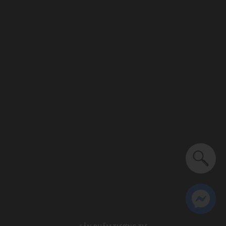
Phong cách phóng khoáng, hiện đại, đa năng
Đế có rãnh chống trơn trượt, tăng độ bám
Logo: Được in trên đế và quai dép
Mũi dép tròn, đế bệt
Dây quai: Mềm mại, dễ dàng thao tác xỏ/tháo
Thích hợp dùng trong các dịp: Đi biển, đi chơi, hoạt động
ngoài trời.....
Xu hướng theo mùa: Sử dụng được tất cả các mùa trong năm