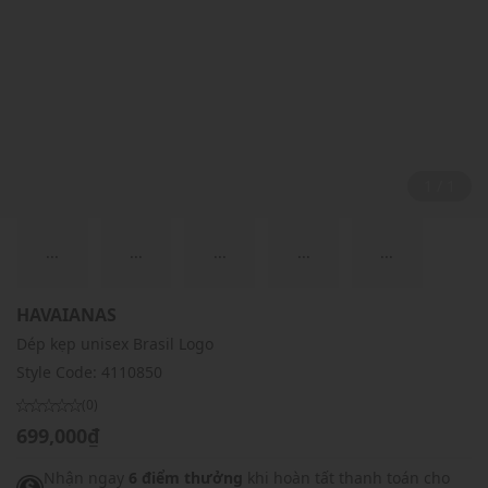
1 / 1
...
...
...
...
...
HAVAIANAS
Dép kẹp unisex Brasil Logo
Style Code:
4110850
(0)
699,000₫
Nhận ngay
6 điểm thưởng
khi hoàn tất thanh toán cho